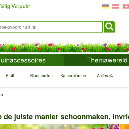
Tuinaccessoires
Themawereld
Fruit
Bloembollen
Kamerplanten
Acties %
↓
↓
↓
↓
ns
de juiste manier schoonmaken, invr