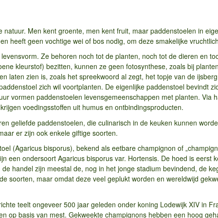
e natuur. Men kent groente, men kent fruit, maar paddenstoelen in eige
en heeft geen vochtige wei of bos nodig, om deze smakelijke vruchtli
levensvorm. Ze behoren noch tot de planten, noch tot de dieren en toch
ene kleurstof) bezitten, kunnen ze geen fotosynthese, zoals bij plant
 laten zien is, zoals het spreekwoord al zegt, het topje van de ijsberg
addenstoel zich wil voortplanten. De eigenlijke paddenstoel bevindt z
natuur vormen paddenstoelen levensgemeenschappen met planten. Via
krijgen voedingsstoffen uit humus en ontbindingsproducten.
en geliefde paddenstoelen, die culinarisch in de keuken kunnen worde
aar er zijn ook enkele giftige soorten.
el (Agaricus bisporus), bekend als eetbare champignon of „champigno
jn een ondersoort Agaricus bisporus var. Hortensis. De hoed is eerst k
 de handel zijn meestal de, nog in het jonge stadium bevindend, de ke
ilde soorten, maar omdat deze veel geplukt worden en wereldwijd gekwe
chte teelt ongeveer 500 jaar geleden onder koning Lodewijk XIV in Fr
aten op basis van mest. Gekweekte champignons hebben een hoog gehal