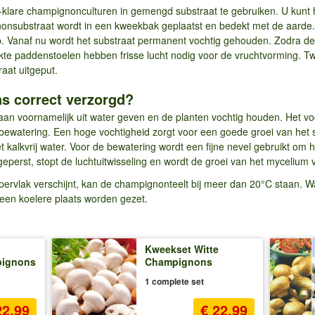
-klare champignonculturen in gemengd substraat te gebruiken. U kunt h
nsubstraat wordt in een kweekbak geplaatst en bedekt met de aarde. V
 Vanaf nu wordt het substraat permanent vochtig gehouden. Zodra de k
kte paddenstoelen hebben frisse lucht nodig voor de vruchtvorming. 
aat uitgeput.
 correct verzorgd?
n voornamelijk uit water geven en de planten vochtig houden. Het v
bewatering. Een hoge vochtigheid zorgt voor een goede groei van het
 kalkvrij water. Voor de bewatering wordt een fijne nevel gebruikt om 
eperst, stopt de luchtuitwisseling en wordt de groei van het mycelium 
ppervlak verschijnt, kan de champignonteelt bij meer dan 20°C staan.
 een koelere plaats worden gezet.
Kweekset Witte
pignons
Champignons
1 complete set
22,99
€ 22,99