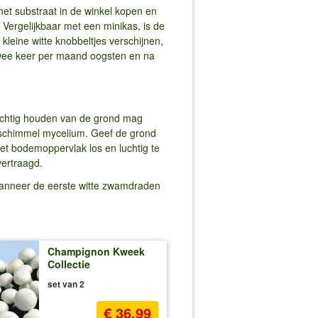
et substraat in de winkel kopen en
ergelijkbaar met een minikas, is de
leine witte knobbeltjes verschijnen,
Twee keer per maand oogsten en na
ochtig houden van de grond mag
 schimmel mycelium. Geef de grond
het bodemoppervlak los en luchtig te
vertraagd.
 Wanneer de eerste witte zwamdraden
Champignon Kweek
Collectie
set van 2
€ 36,99