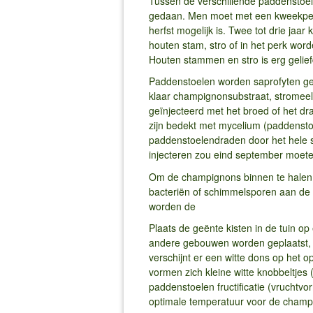
Tussen de verschillende paddenstoele
gedaan. Men moet met een kweekperio
herfst mogelijk is. Twee tot drie ja
houten stam, stro of in het perk word
Houten stammen en stro is erg gelie
Paddenstoelen worden saprofyten gen
klaar champignonsubstraat, stromeel
geïnjecteerd met het broed of het dr
zijn bedekt met mycelium (paddenst
paddenstoelendraden door het hele sub
injecteren zou eind september moet
Om de champignons binnen te halen
bacteriën of schimmelsporen aan de 
worden de
Plaats de geënte kisten in de tuin o
andere gebouwen worden geplaatst, ze
verschijnt er een witte dons op het o
vormen zich kleine witte knobbeltjes
paddenstoelen fructificatie (vruchtv
optimale temperatuur voor de champig