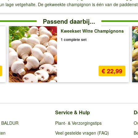
r hun lage vetgehalte. De gekweekte champignon is één van de padden
Passend daarbij...
Kweekset Witte Champignons
1 complete set
€ 22,99
Service & Hulp
D
ij BALDUR
Plant- & Verzorgingstips
O
ten
Veel gestelde vragen (FAQ)
Be