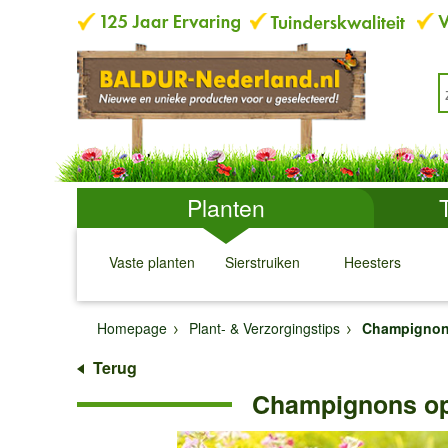
Planten
Vaste planten
Sierstruiken
Heesters
↓
↓
↓
↓
Homepage
Plant- & Verzorgingstips
Champigno
Terug
Champignons op 