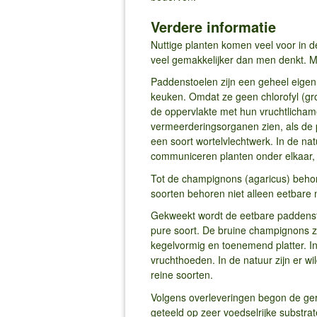
Verdere informatie
Nuttige planten komen veel voor in d
veel gemakkelijker dan men denkt. M
Paddenstoelen zijn een geheel eigen 
keuken. Omdat ze geen chlorofyl (gro
de oppervlakte met hun vruchtlichamen
vermeerderingsorganen zien, als de p
een soort wortelvlechtwerk. In de 
communiceren planten onder elkaar, 
Tot de champignons (agaricus) behor
soorten behoren niet alleen eetbare m
Gekweekt wordt de eetbare paddensto
pure soort. De bruine champignons zi
kegelvormig en toenemend platter. In
vruchthoeden. In de natuur zijn er w
reine soorten.
Volgens overleveringen begon de geri
geteeld op zeer voedselrijke substr