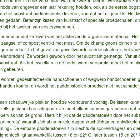
n soorten zijn ook verschillen wat het kweken betreft. Het kweken kan 
de van ongeveer een jaar rekening houden, ook als de eerste oogst bij
ar kan het substraat paddenstoelen leveren, voordat het uitgeput is. He
en gedaan. Beter zijn kisten van kunststof of speciale broedschalen, om
fd bij het kweken van oesterzwammen.
oemd omdat ze leven van het afstervende organische materiaal. Het u
 zaagsel of compost verrijkt met mest. Om de champignons binnen te h
agermateriaal. In het geval van gecultiveerde paddenstoelen is het vaa
oelendraden). Ze worden gewoon door het substraat gemengd. Vanuit d
straat. Als het mycelium in de herfst wordt verspreid, moet het minima
en gebeuren.
 worden gedesinfecteerde handschoenen of wegwerp handschoenen g
handen komen en wordt het paddenstoelen broedsel niet met schadelijk
p een schaduwrijke plek en houd ze voortdurend vochtig. De kisten kunn
lfs gestapeld op schappen. Je moet alleen kunnen garanderen dat het s
ppervlak van de grond. Hieruit blijkt dat de paddenstoelen door het subs
 (primordia) waaruit zich al na enkele dagen vruchtlichamen ontwikkel
orming). De eetbare paddenstoelen zijn slechts de sporendragers en die
nonteelt ligt aanvankelijk tussen 18 en 22° C, later tussen 15 en 20° 