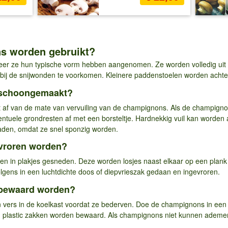
s worden gebruikt?
r ze hun typische vorm hebben aangenomen. Ze worden volledig uit
bij de snijwonden te voorkomen. Kleinere paddenstoelen worden achte
schoongemaakt?
f van de mate van vervuiling van de champignons. Als de champignons
entuele grondresten af met een borsteltje. Hardnekkig vuil kan worde
aden, omdat ze snel sponzig worden.
vroren worden?
in plakjes gesneden. Deze worden losjes naast elkaar op een plank 
ens in een luchtdichte doos of diepvrieszak gedaan en ingevroren.
bewaard worden?
vers in de koelkast voordat ze bederven. Doe de champignons in een p
 plastic zakken worden bewaard. Als champignons niet kunnen ademen,