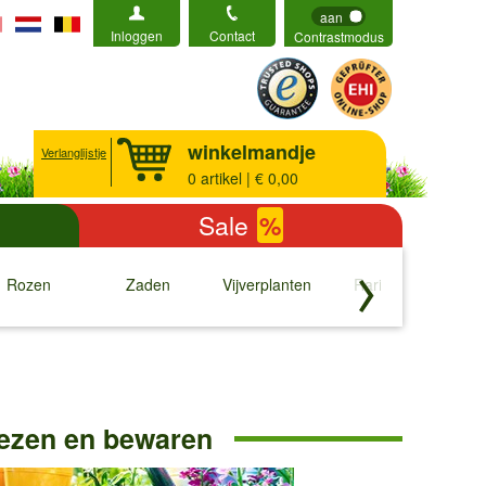
aan
Inloggen
Contact
Contrastmodus
winkelmandje
Verlanglijstje
0
artikel | € 0,00
Sale
%
Rozen
Zaden
Vijverplanten
Rariteiten
b
↓
↓
↓
↓
iezen en bewaren