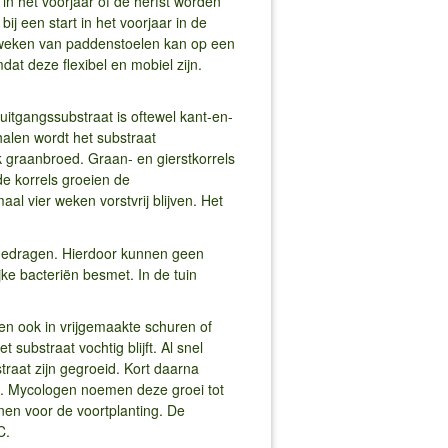
in het voorjaar of de herfst worden
 een start in het voorjaar in de
t kweken van paddenstoelen kan op een
dat deze flexibel en mobiel zijn.
itgangssubstraat is oftewel kant-en-
alen wordt het substraat
k graanbroed. Graan- en gierstkorrels
e korrels groeien de
al vier weken vorstvrij blijven. Het
edragen. Hierdoor kunnen geen
e bacteriën besmet. In de tuin
en ook in vrijgemaakte schuren of
ubstraat vochtig blijft. Al snel
traat zijn gegroeid. Kort daarna
en. Mycologen noemen deze groei tot
nen voor de voortplanting. De
C.