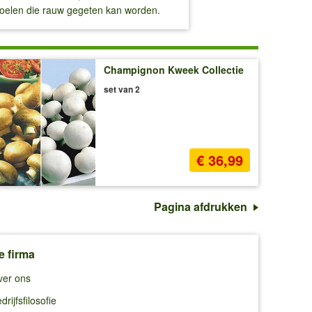
stoelen die rauw gegeten kan worden.
Champignon Kweek Collectie
set van 2
€ 36,99
Pagina afdrukken
e firma
ver ons
drijfsfilosofie