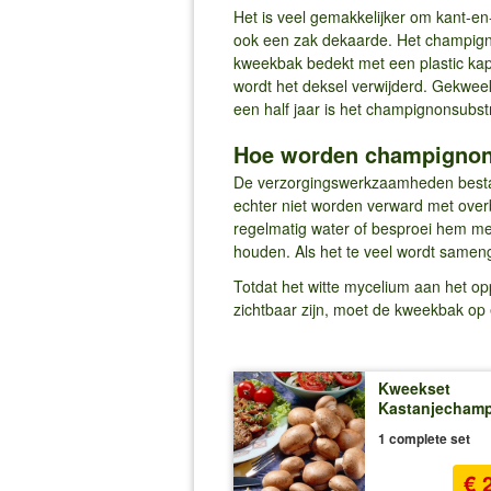
Het is veel gemakkelijker om kant-en
ook een zak dekaarde. Het champigno
kweekbak bedekt met een plastic kap.
wordt het deksel verwijderd. Gekwee
een half jaar is het champignonsubstr
Hoe worden champignons
De verzorgingswerkzaamheden bestaa
echter niet worden verward met over
regelmatig water of besproei hem met
houden. Als het te veel wordt sameng
Totdat het witte mycelium aan het o
zichtbaar zijn, moet de kweekbak op
Kweekset
Kastanjecham
1 complete set
€ 