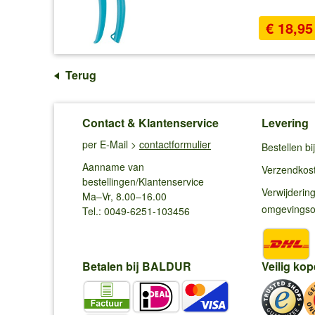
€ 18,95
Terug
Contact & Klantenservice
Levering
per E-Mail >
contactformulier
Bestellen b
Aanname van
Verzendkos
bestellingen/Klantenservice
Verwijderin
Ma–Vr, 8.00–16.00
omgevings
Tel.: 0049-6251-103456
Betalen bij BALDUR
Veilig kop