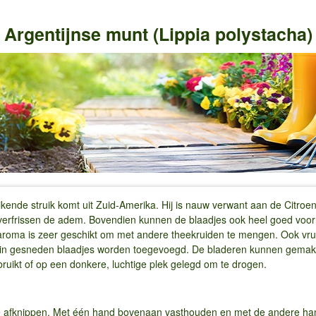
Argentijnse munt (Lippia polystacha)
kende struik komt uit Zuid-Amerika. Hij is nauw verwant aan de Citroe
verfrissen de adem. Bovendien kunnen de blaadjes ook heel goed voor
ma is zeer geschikt om met andere theekruiden te mengen. Ook vruch
ein gesneden blaadjes worden toegevoegd. De bladeren kunnen gemakk
bruikt of op een donkere, luchtige plek gelegd om te drogen.
e afknippen. Met één hand bovenaan vasthouden en met de andere hand