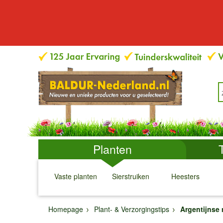
Planten
Vaste planten
Sierstruiken
Heesters
↓
↓
↓
↓
Homepage
Plant- & Verzorgingstips
Argentijnse