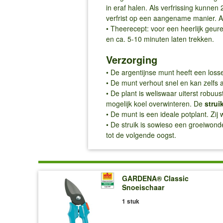
in eraf halen. Als verfrissing kunne
verfrist op een aangename manier. A
• Theerecept: voor een heerlijk geur
en ca. 5-10 minuten laten trekken.
Verzorging
• De argentijnse munt heeft een los
• De munt verhout snel en kan zelfs
• De plant is weliswaar uiterst robuu
mogelijk koel overwinteren. De
strui
• De munt is een ideale potplant. Z
• De struik is sowieso een groeiwond
tot de volgende oogst.
GARDENA® Classic
Snoeischaar
1 stuk