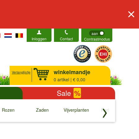
aan
Inloggen
Contact
Contrastmodus
winkelmandje
Verlanglijstje
0
artikel | € 0,00
Sale
%
Rozen
Zaden
Vijverplanten
Rariteiten
b
↓
↓
↓
↓