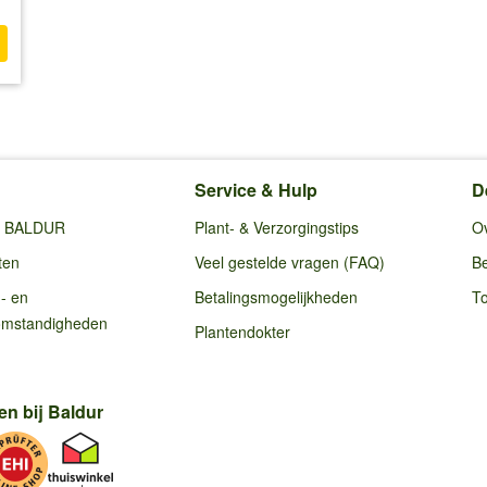
Service & Hulp
D
ij BALDUR
Plant- & Verzorgingstips
O
ten
Veel gestelde vragen (FAQ)
Be
g- en
Betalingsmogelijkheden
To
omstandigheden
Plantendokter
en bij Baldur