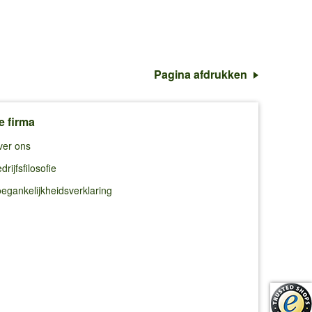
Pagina afdrukken
e firma
ver ons
drijfsfilosofie
egankelijkheidsverklaring