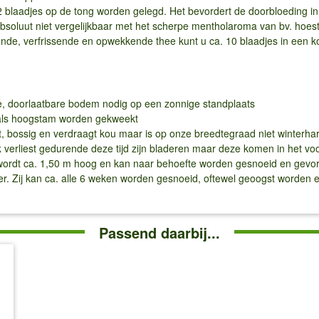
n 2 blaadjes op de tong worden gelegd. Het bevordert de doorbloeding 
bsoluut niet vergelijkbaar met het scherpe mentholaroma van bv. hoe
ende, verfrissende en opwekkende thee kunt u ca. 10 blaadjes in een k
se, doorlaatbare bodem nodig op een zonnige standplaats
 als hoogstam worden gekweekt
st, bossig en verdraagt kou maar is op onze breedtegraad niet winterha
k
verliest gedurende deze tijd zijn bladeren maar deze komen in het voo
ij wordt ca. 1,50 m hoog en kan naar behoefte worden gesnoeid en gevo
er. Zij kan ca. alle 6 weken worden gesnoeid, oftewel geoogst worden e
Passend daarbij...