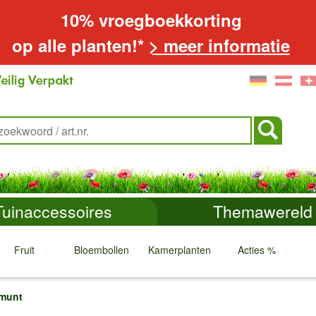
10% vroegboekkorting
op alle planten!*
> meer informatie
Tuinaccessoires
Themawereld
Fruit
Bloembollen
Kamerplanten
Acties %
↓
↓
↓
↓
 munt