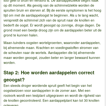
loof geel of bruin en verdord is. De aardappelziekte begint vaak
op dit moment. Als gevolg van de schimmelziekte worden de
spruiten bruin en sterven af. Bij de eerste symptomen is het hoog
tijd om met de aardappeloogst te beginnen. Als u te lang wacht,
verspreidt de schimmel zich van de spruit naar de knollen en
bederft de oogst. Er wordt geoogst op zonnige, droge dagen. De
grond moet een beetje droog zijn om de aardappelen beter uit de
grond te kunnen halen.
Maan-tuinders oogsten wortelgroenten, waaronder aardappelen,
bij afnemende maan. Krachten en voedingsstoffen stromen van
de scheuten naar de wortels. Aardappelen die bij afnemende
maan worden geoogst, zouden beter en langer bewaard kunnen
worden.
Stap 2: Hoe worden aardappelen correct
geoogst?
Een steeds droger wordende spruit geeft het begin van het
oogstseizoen voor aardappelen in de zomer aan. Met een
rooivork wordt een testplant uitgegraven en wordt de rijpheid van
de knollen gecontroleerd. Een aardappelplant kan tot 30 knollen
opleveren.