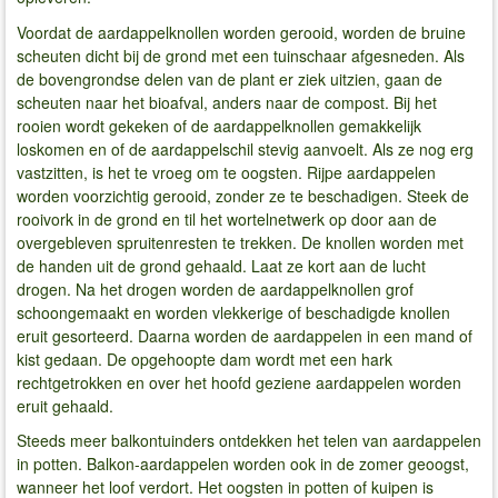
Voordat de aardappelknollen worden gerooid, worden de bruine
scheuten dicht bij de grond met een tuinschaar afgesneden. Als
de bovengrondse delen van de plant er ziek uitzien, gaan de
scheuten naar het bioafval, anders naar de compost. Bij het
rooien wordt gekeken of de aardappelknollen gemakkelijk
loskomen en of de aardappelschil stevig aanvoelt. Als ze nog erg
vastzitten, is het te vroeg om te oogsten. Rijpe aardappelen
worden voorzichtig gerooid, zonder ze te beschadigen. Steek de
rooivork in de grond en til het wortelnetwerk op door aan de
overgebleven spruitenresten te trekken. De knollen worden met
de handen uit de grond gehaald. Laat ze kort aan de lucht
drogen. Na het drogen worden de aardappelknollen grof
schoongemaakt en worden vlekkerige of beschadigde knollen
eruit gesorteerd. Daarna worden de aardappelen in een mand of
kist gedaan. De opgehoopte dam wordt met een hark
rechtgetrokken en over het hoofd geziene aardappelen worden
eruit gehaald.
Steeds meer balkontuinders ontdekken het telen van aardappelen
in potten. Balkon-aardappelen worden ook in de zomer geoogst,
wanneer het loof verdort. Het oogsten in potten of kuipen is