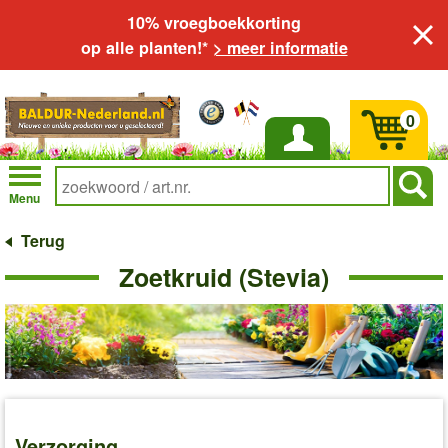
10% vroegboekkorting
op alle planten!*
> meer informatie
0
Inloggen
Menu
Terug
Zoetkruid (Stevia)
Verzorging