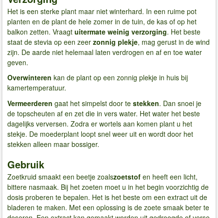
Het is een sterke plant maar niet winterhard. In een ruime pot
planten en de plant de hele zomer in de tuin, de kas of op het
balkon zetten. Vraagt
uitermate weinig verzorging
. Het beste
staat de stevia op een zeer
zonnig plekje
, mag gerust in de wind
zijn. De aarde niet helemaal laten verdrogen en af en toe water
geven.
Overwinteren
kan de plant op een zonnig plekje in huis bij
kamertemperatuur.
Vermeerderen
gaat het simpelst door te
stekken
. Dan snoei je
de topscheuten af en zet die in vers water. Het water het beste
dagelijks verversen. Zodra er wortels aan komen plant u het
stekje. De moederplant loopt snel weer uit en wordt door het
stekken alleen maar bossiger.
Gebruik
Zoetkruid smaakt een beetje zoals
zoetstof
en heeft een licht,
bittere nasmaak. Bij het zoeten moet u in het begin voorzichtig de
dosis proberen te bepalen. Het is het beste om een extract uit de
bladeren te maken. Met een oplossing is de zoete smaak beter te
doseren. Een extract kan gemaakt worden uit gedroogde of verse