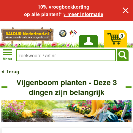
10% vroegboekkorting
op alle planten!*
> meer informatie
0
Inloggen
Menu
Terug
Vijgenboom planten - Deze 3
dingen zijn belangrijk