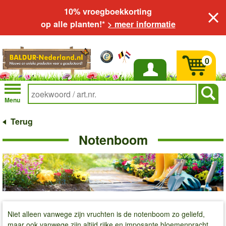
10% vroegboekkorting
op alle planten!*
> meer informatie
0
Inloggen
Menu
Terug
Notenboom
Niet alleen vanwege zijn vruchten is de notenboom zo geliefd,
maar ook vanwege zijn altijd rijke en imposante bloemenpracht.