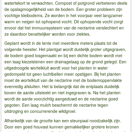
watertekort te verwachten. Compost of potgrond verbeteren deels
de opslagmogelijkheid van de bodem. Een groter probleem zijn
vochtige kleibodems. Ze worden in het voorjaar veel langzamer
warm en neigen tot ophopend vocht. Dit ophopende vocht zorgt
ervoor dat het immuunsysteem van de nectarine verslechtert en
ze daardoor bevattelijker worden voor ziektes.
Geplant wordt in de lente met meerdere meters plaats tot de
volgende heester. Het plantgat wordt duidelijk groter uitgegraven,
de bodem goed losgemaakt en bij een dichte bodem wordt met
een laag kiezelstenen een drainagelaag op de grond gelegd. Een
uitgedroogde wortelkluit wordt voor het planten in water
gedompeld tot geen luchtbellen meer opstijgen. Bij het planten
moet de wortelkluit van de nectarine met de bodemoppervlakte
evenredig afsluiten. Het is belangrijk dat de entplaats duidelijk
boven de aarde uitsteekt en niet ingegraven is. Na het planten
wordt de aarde voorzichtig aangeduwd en de nectarine goed
gegoten. Een laag mulch beschermt de nectarine tegen
uitdroging en concurrerende wildgroei.
Afhankelijk van de grootte kan een steunpaal noodzakelijk zijn.
Door een goed houvast kunnen gemakkelijker grotere kronen