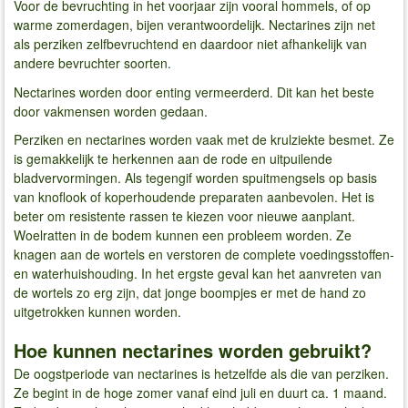
Voor de bevruchting in het voorjaar zijn vooral hommels, of op
warme zomerdagen, bijen verantwoordelijk. Nectarines zijn net
als perziken zelfbevruchtend en daardoor niet afhankelijk van
andere bevruchter soorten.
Nectarines worden door enting vermeerderd. Dit kan het beste
door vakmensen worden gedaan.
Perziken en nectarines worden vaak met de krulziekte besmet. Ze
is gemakkelijk te herkennen aan de rode en uitpuilende
bladvervormingen. Als tegengif worden spuitmengsels op basis
van knoflook of koperhoudende preparaten aanbevolen. Het is
beter om resistente rassen te kiezen voor nieuwe aanplant.
Woelratten in de bodem kunnen een probleem worden. Ze
knagen aan de wortels en verstoren de complete voedingsstoffen-
en waterhuishouding. In het ergste geval kan het aanvreten van
de wortels zo erg zijn, dat jonge boompjes er met de hand zo
uitgetrokken kunnen worden.
Hoe kunnen nectarines worden gebruikt?
De oogstperiode van nectarines is hetzelfde als die van perziken.
Ze begint in de hoge zomer vanaf eind juli en duurt ca. 1 maand.