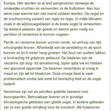
Europa. Hier werden ze al snel aangenomen vanwege de
smakelijke vruchten en veroverden zo de fruittuinen. Aan hun
wens naar warmte kan niet overal voldaan worden. De oogst en
de vruchtvorming varieert van regio tot regio. In milde klimaten
zoals in de wijnbouwgebieden is de beste oogst te verwachten.
Op koelere plaatsen zijn goede en warme jaren nodig om
perziken of nectarines te kunnen oogsten.
Perzik- en nectarine bomen vormen ronde, na verloop van tijd,
omvangrijke kronen. Afhankelijk van de veredeling en de soort
kunnen ze tot 5 meter hoog groeien. Het hout van oudere takken
is bruinachtig tot grijsbruin gekleurd. De bladeren van de
nectarine zijn lang- tot lancetvormig, lopen spits toe en hebben
een glanzend oppervlak. De bloemen verschijnen al vroeg in
maart en zijn wit tot bleekroze. Deze vroege bloei is vaak
problematisch omdat late vorst tot bevriezing leidt en de oogst
bederft.
Nectarines zijn net als perziken geliefde heesters voor
boomgaarden. Betrouwbaar leveren ze in gunstige
klimatologische gebieden een goede oogst. In koelere gebieden
zijn ze een goede verrijking voor de moestuin. Als huisbomen