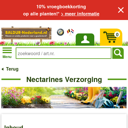
10% vroegboekkorting
op alle planten!*
> meer informatie
0
Inloggen
Menu
Terug
Nectarines Verzorging
Inhoud