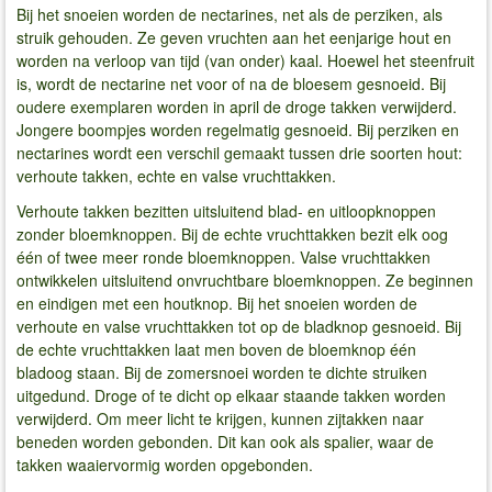
Bij het snoeien worden de nectarines, net als de perziken, als
struik gehouden. Ze geven vruchten aan het eenjarige hout en
worden na verloop van tijd (van onder) kaal. Hoewel het steenfruit
is, wordt de nectarine net voor of na de bloesem gesnoeid. Bij
oudere exemplaren worden in april de droge takken verwijderd.
Jongere boompjes worden regelmatig gesnoeid. Bij perziken en
nectarines wordt een verschil gemaakt tussen drie soorten hout:
verhoute takken, echte en valse vruchttakken.
Verhoute takken bezitten uitsluitend blad- en uitloopknoppen
zonder bloemknoppen. Bij de echte vruchttakken bezit elk oog
één of twee meer ronde bloemknoppen. Valse vruchttakken
ontwikkelen uitsluitend onvruchtbare bloemknoppen. Ze beginnen
en eindigen met een houtknop. Bij het snoeien worden de
verhoute en valse vruchttakken tot op de bladknop gesnoeid. Bij
de echte vruchttakken laat men boven de bloemknop één
bladoog staan. Bij de zomersnoei worden te dichte struiken
uitgedund. Droge of te dicht op elkaar staande takken worden
verwijderd. Om meer licht te krijgen, kunnen zijtakken naar
beneden worden gebonden. Dit kan ook als spalier, waar de
takken waaiervormig worden opgebonden.