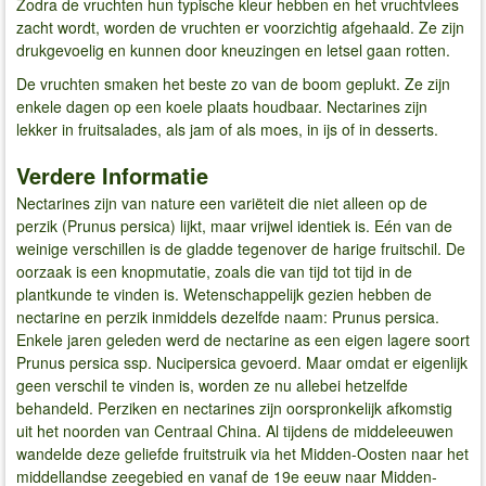
Zodra de vruchten hun typische kleur hebben en het vruchtvlees
zacht wordt, worden de vruchten er voorzichtig afgehaald. Ze zijn
drukgevoelig en kunnen door kneuzingen en letsel gaan rotten.
De vruchten smaken het beste zo van de boom geplukt. Ze zijn
enkele dagen op een koele plaats houdbaar. Nectarines zijn
lekker in fruitsalades, als jam of als moes, in ijs of in desserts.
Verdere Informatie
Nectarines zijn van nature een variëteit die niet alleen op de
perzik (Prunus persica) lijkt, maar vrijwel identiek is. Eén van de
weinige verschillen is de gladde tegenover de harige fruitschil. De
oorzaak is een knopmutatie, zoals die van tijd tot tijd in de
plantkunde te vinden is. Wetenschappelijk gezien hebben de
nectarine en perzik inmiddels dezelfde naam: Prunus persica.
Enkele jaren geleden werd de nectarine as een eigen lagere soort
Prunus persica ssp. Nucipersica gevoerd. Maar omdat er eigenlijk
geen verschil te vinden is, worden ze nu allebei hetzelfde
behandeld. Perziken en nectarines zijn oorspronkelijk afkomstig
uit het noorden van Centraal China. Al tijdens de middeleeuwen
wandelde deze geliefde fruitstruik via het Midden-Oosten naar het
middellandse zeegebied en vanaf de 19e eeuw naar Midden-