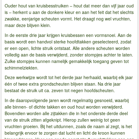
Ouder hout van kruisbesstruiken – hout dat meer dan vijf jaar oud
is – herkent u aan de donkere kleur en aan het feit dat het slechts
zwakke, eenjarige scheuten vormt. Het draagt nog wel vruchten,
maar deze blijven klein.
In de eerste drie jaar krijgen kruisbessen een vormsnoei. Aan de
basis wordt een handvol sterke hoofdtakken geselecteerd, zodat
er een open, lichte struik ontstaat. Alle andere scheuten worden
volledig aan de basis verwijderd, zonder stompjes achter te laten.
Zulke stompjes kunnen namelijk gemakkelijk toegang geven tot
schimmelziekten.
Deze werkwijze wordt tot het derde jaar herhaald, waarbij elk jaar
één of twee extra grondscheuten blijven staan. Na drie jaar
bestaat de struik uit ca. zeven tot negen hoofdscheuten.
In de daaropvolgende jaren wordt regelmatig gesnoeid, waarbij
alle binnen- of dichte takken en oud hout worden verwijderd.
Bovendien worden alle zijtakken die in het onderste derde deel
van de struik zitten afgeknipt. Hierop zullen weinig tot geen
vruchten groeien. Bij het uitdunnen, zoals de naam al zegt, is het
belangrijk ervoor te zorgen dat lucht en licht de kroon kunnen