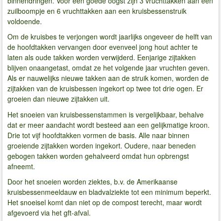
binnendringen. Voor een goede oogst zijn 3 vruchttakken aan een
zuilboompje en 6 vruchttakken aan een kruisbessenstruik
voldoende.
Om de kruisbes te verjongen wordt jaarlijks ongeveer de helft van
de hoofdtakken vervangen door evenveel jong hout achter te
laten als oude takken worden verwijderd. Eenjarige zijtakken
blijven onaangetast, omdat ze het volgende jaar vruchten geven.
Als er nauwelijks nieuwe takken aan de struik komen, worden de
zijtakken van de kruisbessen ingekort op twee tot drie ogen. Er
groeien dan nieuwe zijtakken uit.
Het snoeien van kruisbessenstammen is vergelijkbaar, behalve
dat er meer aandacht wordt besteed aan een gelijkmatige kroon.
Drie tot vijf hoofdtakken vormen de basis. Alle naar binnen
groeiende zijtakken worden ingekort. Oudere, naar beneden
gebogen takken worden gehalveerd omdat hun opbrengst
afneemt.
Door het snoeien worden ziektes, b.v. de Amerikaanse
kruisbessenmeeldauw en bladvalziekte tot een minimum beperkt.
Het snoeisel komt dan niet op de compost terecht, maar wordt
afgevoerd via het gft-afval.