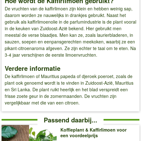
Hoe wordt de Kaffirlimoen gebruikt?
De vruchten van de kaffirlimoen zijn klein en hebben weinig sap,
daarom worden ze nauwelijks in drankjes gebruikt. Naast het
gebruik als kaffirlimoenolie in de parfumindustrie is de plant vooral
in de keuken van Zuidoost-Azië bekend. Hier gebruikt men
meestal de verse blaadjes. Men kan ze, zoals laurierbladeren, in
sauzen, soepen en eenpansgerechten meekoken, waarbij ze een
pikant-citroenaroma afgeven. Ze zijn echter te taai om te eten. Na
3-4 jaar verschijnen de eerste limoenvruchten.
Verdere informatie
De kaffirlimoen of Mauritius papeda of djeroek poeroet, zoals de
plant ook genoemd wordt is te vinden in Zuidoost-Azië, Mauritius
en Sri Lanka. De plant ruikt heerlijk en het blad verspreidt een
frisse zoete geur in de zomermaanden. De vruchten zijn
vergelijkbaar met die van een citroen.
Passend daarbij...
Koffieplant & Kaffirlimoen voor
een voordeelprijs