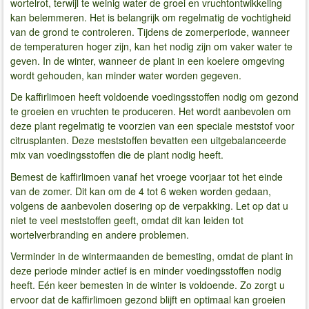
wortelrot, terwijl te weinig water de groei en vruchtontwikkeling
kan belemmeren. Het is belangrijk om regelmatig de vochtigheid
van de grond te controleren. Tijdens de zomerperiode, wanneer
de temperaturen hoger zijn, kan het nodig zijn om vaker water te
geven. In de winter, wanneer de plant in een koelere omgeving
wordt gehouden, kan minder water worden gegeven.
De kaffirlimoen heeft voldoende voedingsstoffen nodig om gezond
te groeien en vruchten te produceren. Het wordt aanbevolen om
deze plant regelmatig te voorzien van een speciale meststof voor
citrusplanten. Deze meststoffen bevatten een uitgebalanceerde
mix van voedingsstoffen die de plant nodig heeft.
Bemest de kaffirlimoen vanaf het vroege voorjaar tot het einde
van de zomer. Dit kan om de 4 tot 6 weken worden gedaan,
volgens de aanbevolen dosering op de verpakking. Let op dat u
niet te veel meststoffen geeft, omdat dit kan leiden tot
wortelverbranding en andere problemen.
Verminder in de wintermaanden de bemesting, omdat de plant in
deze periode minder actief is en minder voedingsstoffen nodig
heeft. Eén keer bemesten in de winter is voldoende. Zo zorgt u
ervoor dat de kaffirlimoen gezond blijft en optimaal kan groeien