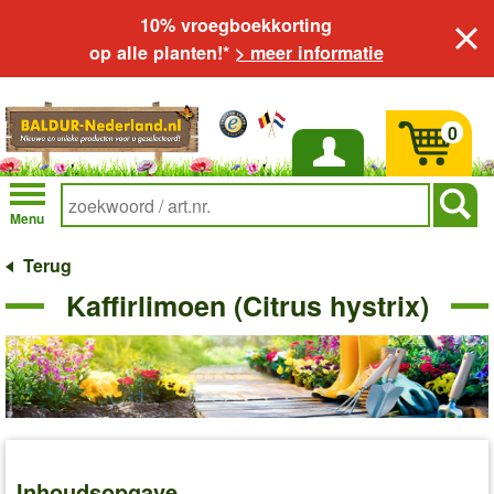
10% vroegboekkorting
op alle planten!*
> meer informatie
0
Inloggen
Menu
Terug
Kaffirlimoen (Citrus hystrix)
Inhoudsopgave