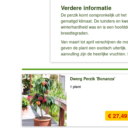
Verdere informatie
De perzik komt oorspronkelijk uit h
gematigd klimaat. De tuinders en kw
winterhardheid was en is een hoofddo
breedtegraden.
Van maart tot april verschijnen de m
geven de plant een exotisch uiterlijk
aanvulling zijn de heerlijke vruchten.
Dwerg Perzik 'Bonanza'
1 plant
€ 27,49