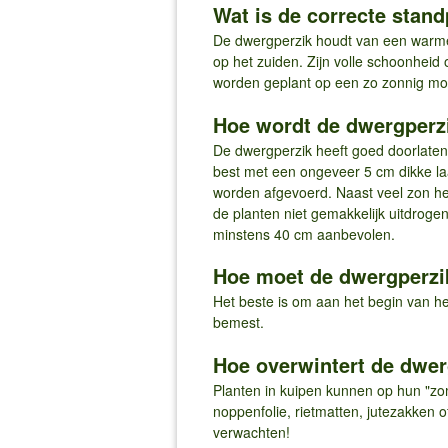
Wat is de correcte stan
De dwergperzik houdt van een warme 
op het zuiden. Zijn volle schoonheid o
worden geplant op een zo zonnig mog
Hoe wordt de dwergperzi
De dwergperzik heeft goed doorlatend
best met een ongeveer 5 cm dikke la
worden afgevoerd. Naast veel zon hee
de planten niet gemakkelijk uitdrog
minstens 40 cm aanbevolen.
Hoe moet de dwergperz
Het beste is om aan het begin van he
bemest.
Hoe overwintert de dwer
Planten in kuipen kunnen op hun "zom
noppenfolie, rietmatten, jutezakken o
verwachten!