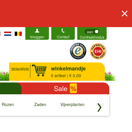
aan
Inloggen
Contact
Contrastmodus
winkelmandje
Verlanglijstje
0
artikel | € 0,00
Sale
%
Rozen
Zaden
Vijverplanten
Rariteiten
b
↓
↓
↓
↓