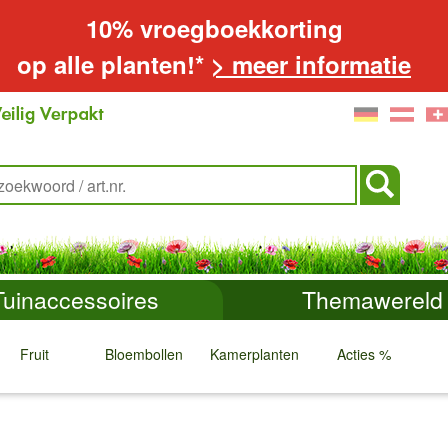
10% vroegboekkorting
op alle planten!*
> meer informatie
Tuinaccessoires
Themawereld
Fruit
Bloembollen
Kamerplanten
Acties %
↓
↓
↓
↓