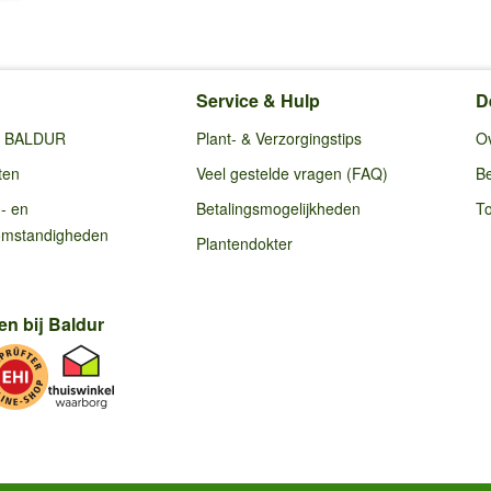
Service & Hulp
D
ij BALDUR
Plant- & Verzorgingstips
O
ten
Veel gestelde vragen (FAQ)
Be
g- en
Betalingsmogelijkheden
To
omstandigheden
Plantendokter
en bij Baldur