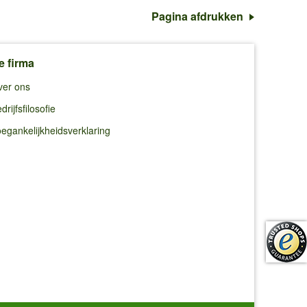
Pagina afdrukken
e firma
ver ons
drijfsfilosofie
egankelijkheidsverklaring