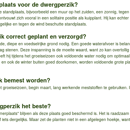
dplaats voor de dwergperzik?
standplaats, bijvoorbeeld een muur op het zuiden, een zonnig, tegen 
ntvouwt zich vooral in een solitaire positie als kuipplant. Hij kan echte
elijke en tegen de wind beschutte standplaats.
k correct geplant en verzorgd?
e, diepe en voedselrijke grond nodig. Een goede waterafvoer is belangri
ag stenen. Deze inspanning is de moeite waard, want zo kan overtollig
ft hij tijdens het groeiseizoen ook voldoende water nodig om optimaal
en en ook de winter buiten goed doorkomen, worden voldoende grote 
ik bemest worden?
t groeiseizoen, begin maart, lang werkende meststoffen te gebruiken. 
gperzik het beste?
erplaats" blijven als deze plaats goed beschermd is. Het is raadzaam 
f iets dergelijks. Maar zet de planten niet in een afgelegen hoekje, wa