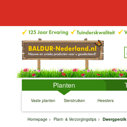
Planten
Vaste planten
Sierstruiken
Heesters
↓
↓
↓
↓
Homepage
Plant- & Verzorgingstips
Dwergperzik