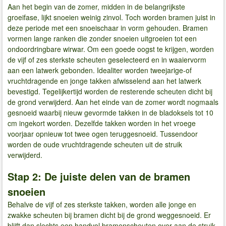
Aan het begin van de zomer, midden in de belangrijkste
groeifase, lijkt snoeien weinig zinvol. Toch worden bramen juist in
deze periode met een snoeischaar in vorm gehouden. Bramen
vormen lange ranken die zonder snoeien uitgroeien tot een
ondoordringbare wirwar. Om een ​​goede oogst te krijgen, worden
de vijf of zes sterkste scheuten geselecteerd en in waaiervorm
aan een latwerk gebonden. Idealiter worden tweejarige-of
vruchtdragende en jonge takken afwisselend aan het latwerk
bevestigd. Tegelijkertijd worden de resterende scheuten dicht bij
de grond verwijderd. Aan het einde van de zomer wordt nogmaals
gesnoeid waarbij nieuw gevormde takken in de bladoksels tot 10
cm ingekort worden. Dezelfde takken worden in het vroege
voorjaar opnieuw tot twee ogen teruggesnoeid. Tussendoor
worden de oude vruchtdragende scheuten uit de struik
verwijderd.
Stap 2: De juiste delen van de bramen
snoeien
Behalve de vijf of zes sterkste takken, worden alle jonge en
zwakke scheuten bij bramen dicht bij de grond weggesnoeid. Er
blijft dan slechts een handvol bramenscheuten over aan de struik,