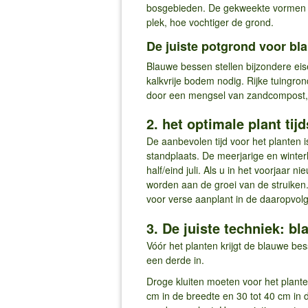
bosgebieden. De gekweekte vormen k
plek, hoe vochtiger de grond.
De juiste potgrond voor b
Blauwe bessen stellen bijzondere ei
kalkvrije bodem nodig. Rijke tuingro
door een mengsel van zandcompost, n
2. het optimale plant t
De aanbevolen tijd voor het planten
standplaats. De meerjarige en winte
half/eind juli. Als u in het voorjaar
worden aan de groei van de struiken.
voor verse aanplant in de daaropvol
3. De juiste techniek: b
Vóór het planten krijgt de blauwe bes
een derde in.
Droge kluiten moeten voor het plante
cm in de breedte en 30 tot 40 cm in 