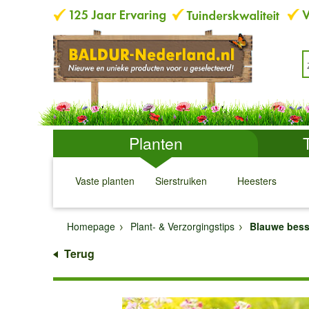
Planten
Vaste planten
Sierstruiken
Heesters
↓
↓
↓
↓
Homepage
Plant- & Verzorgingstips
Blauwe bess
Terug