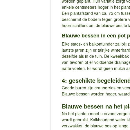
worden geplant. Hun variatie zorgt 
enkele centimeters hoger in het pla
Een plantafstand van ca. 75 cm tuss
beschermt de bodem tegen grotere ve
hoornschilfers om de blauwe bes te l
Blauwe bessen in een pot p
Elke stads- en balkontuinder zal blij
laatste jaren zijn er talrijke winter
dezelfde als in de tuin. De kweekbak 
van tevoren of er voldoende drainag
natte voeten. Er wordt geen mulch aan
4: geschikte begeleiden
Goede buren zijn cranberries en vee
Blauwe bessen worden hoger, waardo
Blauwe bessen na het pla
Na het planten moet u ervoor zorgen d
wordt gebruikt. Kalkhoudend water k
verzwakken de blauwe bes op lange te