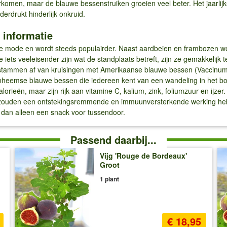
rkomen, maar de blauwe bessenstruiken groeien veel beter. Het jaarli
rdrukt hinderlijk onkruid.
 informatie
 in de mode en wordt steeds populairder. Naast aardbeien en frambozen
iets veeleisender zijn wat de standplaats betreft, zijn ze gemakkelijk t
 stammen af van kruisingen met Amerikaanse blauwe bessen (Vaccin
 inheemse blauwe bessen die iedereen kent van een wandeling in het bo
orieën, maar zijn rijk aan vitamine C, kalium, zink, foliumzuur en ijzer.
 zouden een ontstekingsremmende en immuunversterkende werking heb
 dan alleen een snack voor tussendoor.
Passend daarbij...
Vijg 'Rouge de Bordeaux'
Groot
1 plant
€ 18,95