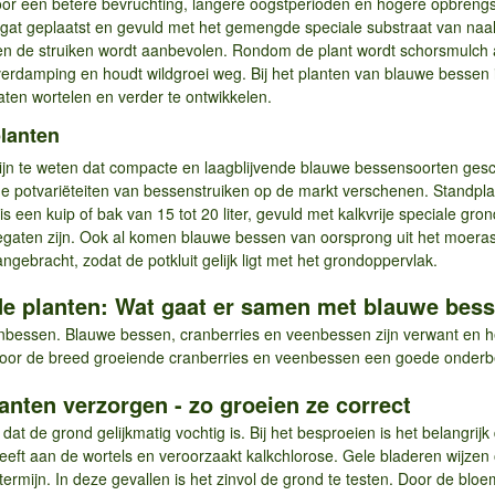
voor een betere bevruchting, langere oogstperioden en hogere opbrengs
ntgat geplaatst en gevuld met het gemengde speciale substraat van na
en de struiken wordt aanbevolen. Rondom de plant wordt schorsmulch a
rdamping en houdt wildgroei weg. Bij het planten van blauwe bessen i
aten wortelen en verder te ontwikkelen.
lanten
 zijn te weten dat compacte en laagblijvende blauwe bessensoorten gesch
harde potvariëteiten van bessenstruiken op de markt verschenen. Standp
is een kuip of bak van 15 tot 20 liter, gevuld met kalkvrije speciale gr
egaten zijn. Ook al komen blauwe bessen van oorsprong uit het moeras
gebracht, zodat de potkluit gelijk ligt met het grondoppervlak.
de planten: Wat gaat er samen met blauwe bes
nbessen. Blauwe bessen, cranberries en veenbessen zijn verwant en h
or de breed groeiende cranberries en veenbessen een goede onderbep
nten verzorgen - zo groeien ze correct
at de grond gelijkmatig vochtig is. Bij het besproeien is het belangrij
leeft aan de wortels en veroorzaakt kalkchlorose. Gele bladeren wijze
rmijn. In deze gevallen is het zinvol de grond te testen. Door de bloe