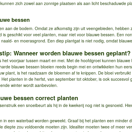
unnen zich zowel aan zonnige plaatsen als aan licht beschaduwde pl
lauwe bessen
sen aan de bodem. Omdat ze afkomstig zijn uit veengebieden, hebben z
nd is geschikt voor veel planten, maar niet voor blauwe bessen. Een n
aald- en moerasgrond. Een diep plantgat is niet nodig, omdat blauw
ijdstip: Wanneer worden blauwe bessen geplant?
 is het voorjaar tussen maart en mei. Met de hoofdgroei kunnen blauwe
rharde blauwe bessen bloeien reeds begin mei en ontwikkelen hun eers
 nieuw plant, is het raadzaam de bloemen af te knippen. De bloei verbruik
 Het planten in de herfst, van september tot oktober, is ook succesvo
gende winter wordt aanbevolen.
lauwe bessen correct planten
senstruik een snoeibeurt als hij in de kwekerij nog niet is gesnoeid. Hi
n in een waterbad worden geweekt. Graaf bij het planten een minder d
de diepte zou voldoende moeten zijn. Idealiter moeten twee of meer v