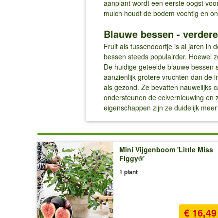
aanplant wordt een eerste oogst voo
mulch houdt de bodem vochtig en onde
Blauwe bessen - verdere
Fruit als tussendoortje is al jaren
bessen steeds populairder. Hoewel ze 
De huidige geteelde blauwe bessen
aanzienlijk grotere vruchten dan de
als gezond. Ze bevatten nauwelijks cal
ondersteunen de celvernieuwing en
eigenschappen zijn ze duidelijk meer
Mini Vijgenboom 'Little Miss
Figgy®'
1 plant
€ 16,49