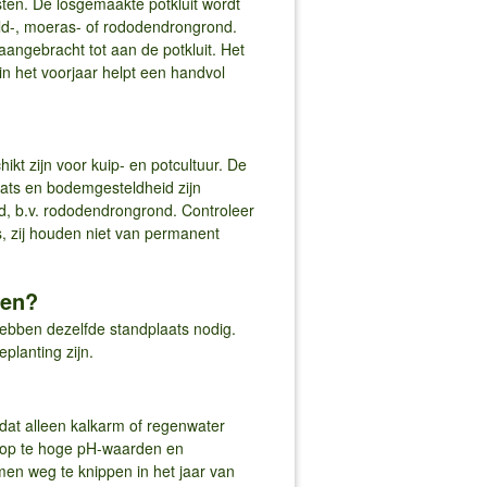
ten. De losgemaakte potkluit wordt
ald-, moeras- of rododendrongrond.
angebracht tot aan de potkluit. Het
n het voorjaar helpt een handvol
ikt zijn voor kuip- en potcultuur. De
laats en bodemgesteldheid zijn
ond, b.v. rododendrongrond. Controleer
, zij houden niet van permanent
sen?
ebben dezelfde standplaats nodig.
lanting zijn.
k dat alleen kalkarm of regenwater
n op te hoge pH-waarden en
men weg te knippen in het jaar van