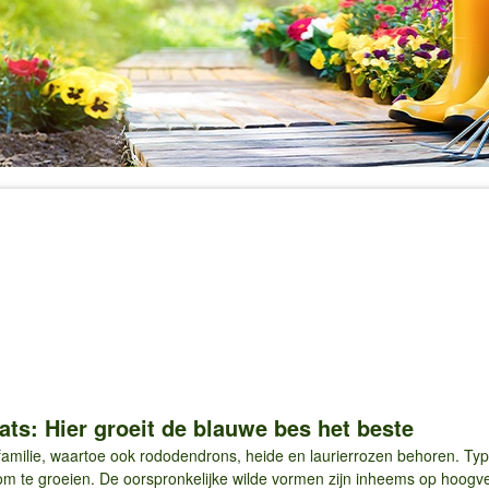
ts: Hier groeit de blauwe bes het beste
milie, waartoe ook rododendrons, heide en laurierrozen behoren. Typi
 om te groeien. De oorspronkelijke wilde vormen zijn inheems op hoogv