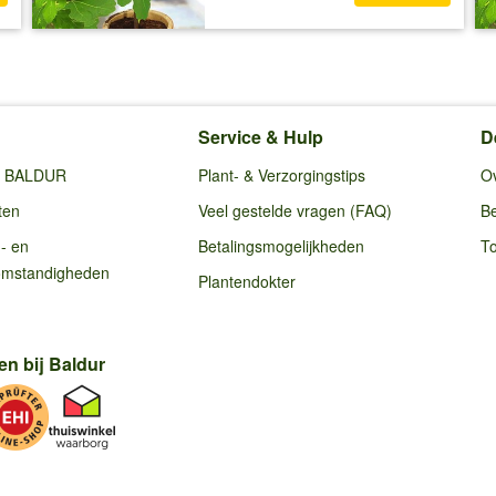
Service & Hulp
D
ij BALDUR
Plant- & Verzorgingstips
O
ten
Veel gestelde vragen (FAQ)
Be
g- en
Betalingsmogelijkheden
To
omstandigheden
Plantendokter
en bij Baldur