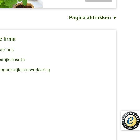
Pagina afdrukken
e firma
ver ons
drijfsfilosofie
egankelijkheidsverklaring