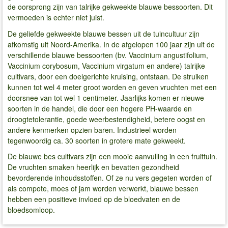
de oorsprong zijn van talrijke gekweekte blauwe bessoorten. Dit
vermoeden is echter niet juist.
De geliefde gekweekte blauwe bessen uit de tuincultuur zijn
afkomstig uit Noord-Amerika. In de afgelopen 100 jaar zijn uit de
verschillende blauwe bessoorten (bv. Vaccinium angustifolium,
Vaccinium corybosum, Vaccinium virgatum en andere) talrijke
cultivars, door een doelgerichte kruising, ontstaan. De struiken
kunnen tot wel 4 meter groot worden en geven vruchten met een
doorsnee van tot wel 1 centimeter. Jaarlijks komen er nieuwe
soorten in de handel, die door een hogere PH-waarde en
droogtetolerantie, goede weerbestendigheid, betere oogst en
andere kenmerken opzien baren. Industrieel worden
tegenwoordig ca. 30 soorten in grotere mate gekweekt.
De blauwe bes cultivars zijn een mooie aanvulling in een fruittuin.
De vruchten smaken heerlijk en bevatten gezondheid
bevorderende inhoudsstoffen. Of ze nu vers gegeten worden of
als compote, moes of jam worden verwerkt, blauwe bessen
hebben een positieve invloed op de bloedvaten en de
bloedsomloop.