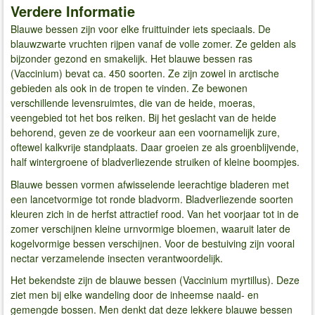
Verdere Informatie
Blauwe bessen zijn voor elke fruittuinder iets speciaals. De
blauwzwarte vruchten rijpen vanaf de volle zomer. Ze gelden als
bijzonder gezond en smakelijk. Het blauwe bessen ras
(Vaccinium) bevat ca. 450 soorten. Ze zijn zowel in arctische
gebieden als ook in de tropen te vinden. Ze bewonen
verschillende levensruimtes, die van de heide, moeras,
veengebied tot het bos reiken. Bij het geslacht van de heide
behorend, geven ze de voorkeur aan een voornamelijk zure,
oftewel kalkvrije standplaats. Daar groeien ze als groenblijvende,
half wintergroene of bladverliezende struiken of kleine boompjes.
Blauwe bessen vormen afwisselende leerachtige bladeren met
een lancetvormige tot ronde bladvorm. Bladverliezende soorten
kleuren zich in de herfst attractief rood. Van het voorjaar tot in de
zomer verschijnen kleine urnvormige bloemen, waaruit later de
kogelvormige bessen verschijnen. Voor de bestuiving zijn vooral
nectar verzamelende insecten verantwoordelijk.
Het bekendste zijn de blauwe bessen (Vaccinium myrtillus). Deze
ziet men bij elke wandeling door de inheemse naald- en
gemengde bossen. Men denkt dat deze lekkere blauwe bessen