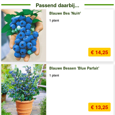
Passend daarbij...
Blauwe Bes 'Nui®'
1 plant
€ 14,25
Blauwe Bessen 'Blue Parfait'
1 plant
€ 13,25