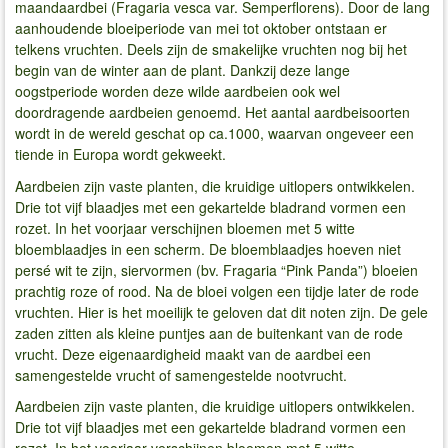
maandaardbei (Fragaria vesca var. Semperflorens). Door de lang
aanhoudende bloeiperiode van mei tot oktober ontstaan er
telkens vruchten. Deels zijn de smakelijke vruchten nog bij het
begin van de winter aan de plant. Dankzij deze lange
oogstperiode worden deze wilde aardbeien ook wel
doordragende aardbeien genoemd. Het aantal aardbeisoorten
wordt in de wereld geschat op ca.1000, waarvan ongeveer een
tiende in Europa wordt gekweekt.
Aardbeien zijn vaste planten, die kruidige uitlopers ontwikkelen.
Drie tot vijf blaadjes met een gekartelde bladrand vormen een
rozet. In het voorjaar verschijnen bloemen met 5 witte
bloemblaadjes in een scherm. De bloemblaadjes hoeven niet
persé wit te zijn, siervormen (bv. Fragaria “Pink Panda”) bloeien
prachtig roze of rood. Na de bloei volgen een tijdje later de rode
vruchten. Hier is het moeilijk te geloven dat dit noten zijn. De gele
zaden zitten als kleine puntjes aan de buitenkant van de rode
vrucht. Deze eigenaardigheid maakt van de aardbei een
samengestelde vrucht of samengestelde nootvrucht.
Aardbeien zijn vaste planten, die kruidige uitlopers ontwikkelen.
Drie tot vijf blaadjes met een gekartelde bladrand vormen een