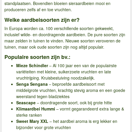
standplaatsen. Bovendien bloeien sieraardbeien mooi en
produceren zelfs af en toe vruchten.
Welke aardbeisoorten zijn er?
In Europa worden ca. 100 verschillende soorten gekweekt,
inclusief wilde- en doordragende aardbeien. De pure soorten zijn
maar zelden in tuinen te vinden. Nieuwe soorten veroveren de
tuinen, maar ook oude soorten zijn nog altijd populair.
Populaire soorten zijn bv.:
Mieze Schindler
– Al 100 jaar een van de populairste
variëteiten met kleine, suikerzoete vruchten en late
vruchtrijping. Kruisbestuiving noodzakelijk.
Senga Sengana
– beproefde aardbeisoort met
middelgrote vruchten, krachtig stevig aroma en een goede
weerstand tegen bladziektes
Seascape
– doordragende soort, ook bij grote hitte
Klimaardbei Hummi
– vormt gegarandeerd extra lange &
sterke ranken
Sweet Mary XXL
– het aardbei aroma is erg lekker en
bijzonder voor grote vruchten