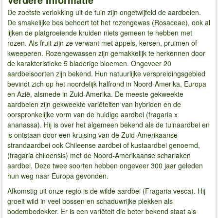
De zoetste verlokking uit de tuin zijn ongetwijfeld de aardbeien.
De smakelijke bes behoort tot het rozengewas (Rosaceae), ook al
lijken de platgroeiende kruiden niets gemeen te hebben met
rozen. Als fruit zijn ze verwant met appels, kersen, pruimen of
kweeperen. Rozengewassen zijn gemakkelijk te herkennen door
de karakteristieke 5 bladerige bloemen. Ongeveer 20
aardbeisoorten zijn bekend. Hun natuurlijke verspreidingsgebied
bevindt zich op het noordelijk halfrond in Noord-Amerika, Europa
en Azië, alsmede in Zuid-Amerika. De meeste gekweekte
aardbeien zijn gekweekte variëteiten van hybriden en de
oorspronkelijke vorm van de huidige aardbei (fragaria x
ananassa). Hij is over het algemeen bekend als de tuinaardbei en
is ontstaan door een kruising van de Zuid-Amerikaanse
strandaardbei ook Chileense aardbei of kustaardbei genoemd,
(fragaria chiloensis) met de Noord-Amerikaanse scharlaken
aardbei. Deze twee soorten hebben ongeveer 300 jaar geleden
hun weg naar Europa gevonden.
Afkomstig uit onze regio is de wilde aardbei (Fragaria vesca). Hij
groeit wild in veel bossen en schaduwrijke plekken als
bodembedekker. Er is een variëteit die beter bekend staat als