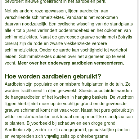
bevordert nieuwe groeikracht in het aardbeien perk.
Net als andere rozengewassen, lijden aardbeien aan
verschillende schimmelziektes. Vandaar is het voorkomen
daarvan noodzakelijk. Een cyclische wisseling van de standplaats
alle 4 tot 5 jaren verhindert bodemmoeheid en het opkomen van
schimmelziektes. Naast de gevreesde grauwe schimmel (Botrytis
cinera) zijn de rode en zwarte vlekkenziekte verdere
schimmelziektes. Onder de aarde kan vochtigheid tot wortelrot
leiden. Schimmelziektes duiden over het algemeen op te veel
vocht.
Meer over het onderwerp aardbeien vermeerderen.
Hoe worden aardbeien gebruikt?
Aardbeien zijn populaire en onmisbare fruitplanten in de tuin. Ze
worden traditioneel in rijen gekweekt. Steeds populairder worden
de hangaardbeien of het kweken in hanging baskets. De vruchten
liggen hierbij niet meer op de vochtige grond en de gevreesde
grauwe schimmel komt niet vaak voor. Naast het pure gebruik zijn
wilde- en sieraardbeien ook ideaal om op moeilijke standplaatsen
te planten. Bijvoorbeeld bij schaduw en een droge grond.
Aardbeien zijn, zodra ze zijn aangegroeid, gemakkelijke planten
en verspreiden zich vrijwillig zelfs op onherbergzame