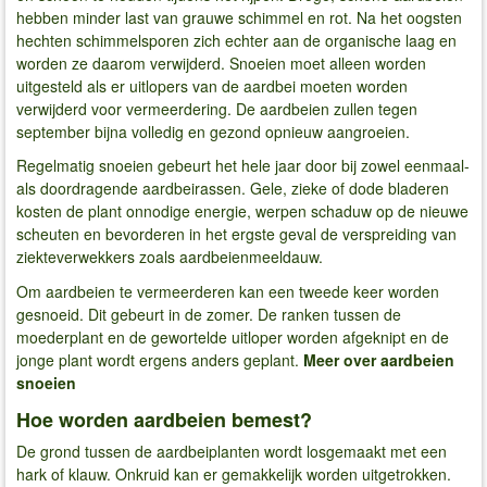
hebben minder last van grauwe schimmel en rot. Na het oogsten
hechten schimmelsporen zich echter aan de organische laag en
worden ze daarom verwijderd. Snoeien moet alleen worden
uitgesteld als er uitlopers van de aardbei moeten worden
verwijderd voor vermeerdering. De aardbeien zullen tegen
september bijna volledig en gezond opnieuw aangroeien.
Regelmatig snoeien gebeurt het hele jaar door bij zowel eenmaal-
als doordragende aardbeirassen. Gele, zieke of dode bladeren
kosten de plant onnodige energie, werpen schaduw op de nieuwe
scheuten en bevorderen in het ergste geval de verspreiding van
ziekteverwekkers zoals aardbeienmeeldauw.
Om aardbeien te vermeerderen kan een tweede keer worden
gesnoeid. Dit gebeurt in de zomer. De ranken tussen de
moederplant en de gewortelde uitloper worden afgeknipt en de
jonge plant wordt ergens anders geplant.
Meer over aardbeien
snoeien
Hoe worden aardbeien bemest?
De grond tussen de aardbeiplanten wordt losgemaakt met een
hark of klauw. Onkruid kan er gemakkelijk worden uitgetrokken.