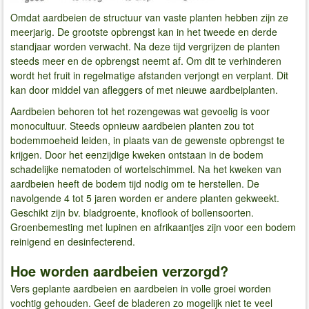
Omdat aardbeien de structuur van vaste planten hebben zijn ze
meerjarig. De grootste opbrengst kan in het tweede en derde
standjaar worden verwacht. Na deze tijd vergrijzen de planten
steeds meer en de opbrengst neemt af. Om dit te verhinderen
wordt het fruit in regelmatige afstanden verjongt en verplant. Dit
kan door middel van afleggers of met nieuwe aardbeiplanten.
Aardbeien behoren tot het rozengewas wat gevoelig is voor
monocultuur. Steeds opnieuw aardbeien planten zou tot
bodemmoeheid leiden, in plaats van de gewenste opbrengst te
krijgen. Door het eenzijdige kweken ontstaan in de bodem
schadelijke nematoden of wortelschimmel. Na het kweken van
aardbeien heeft de bodem tijd nodig om te herstellen. De
navolgende 4 tot 5 jaren worden er andere planten gekweekt.
Geschikt zijn bv. bladgroente, knoflook of bollensoorten.
Groenbemesting met lupinen en afrikaantjes zijn voor een bodem
reinigend en desinfecterend.
Hoe worden aardbeien verzorgd?
Vers geplante aardbeien en aardbeien in volle groei worden
vochtig gehouden. Geef de bladeren zo mogelijk niet te veel