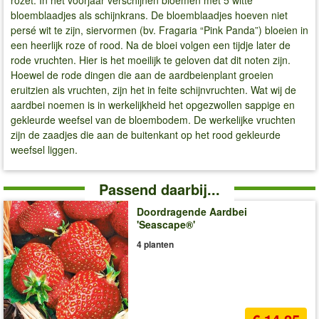
rozet. In het voorjaar verschijnen bloemen met 5 witte
bloemblaadjes als schijnkrans. De bloemblaadjes hoeven niet
persé wit te zijn, siervormen (bv. Fragaria “Pink Panda”) bloeien in
een heerlijk roze of rood. Na de bloei volgen een tijdje later de
rode vruchten. Hier is het moeilijk te geloven dat dit noten zijn.
Hoewel de rode dingen die aan de aardbeienplant groeien
eruitzien als vruchten, zijn het in feite schijnvruchten. Wat wij de
aardbei noemen is in werkelijkheid het opgezwollen sappige en
gekleurde weefsel van de bloembodem. De werkelijke vruchten
zijn de zaadjes die aan de buitenkant op het rood gekleurde
weefsel liggen.
Passend daarbij...
Doordragende Aardbei
'Seascape®'
4 planten