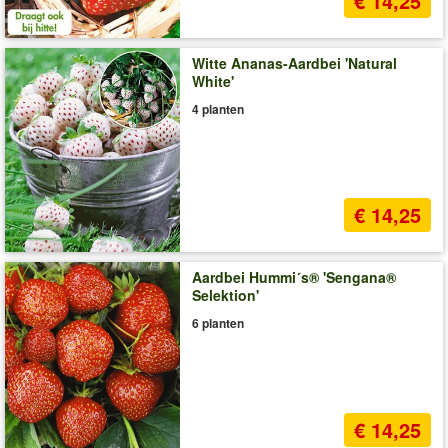
€ 14,25
Witte Ananas-Aardbei 'Natural
White'
4 planten
€ 14,25
Aardbei Hummi´s® 'Sengana®
Selektion'
6 planten
€ 14,25