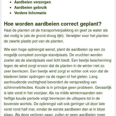
Aardbeien verzorgen
Aardbeien gebruik
Verdere Informatie
Hoe worden aardbeien correct geplant?
Haal de planten uit de transportverpakking en geef ze water als
dat nodig is (als de grond droog lijkt). Verwijder voor het planten
de zwarte plastic pot van de planten.
Wie een hoge opbrengst wenst, plant de aardbeien op een zo
mogelijk compleet zonnige standplaats. De vruchten worden
zoeter als de standplaats veel licht biedt. Een beetje bescherming
tegen de wind zorgt ervoor dat de planten in de winter niet zo
zeer bevriezen. Een beetje wind zorgt er echter ook voor dat de
bladeren beter opdrogen na de regen of het gieten. Lang
aanhoudende vochtigheid bevordert de verspreiding van
schimmelinfecties. Koude is in principe geen probleem. Gevaarlijk
is late vorst in het voorjaar. Als na milde wintermaanden een
heftige koude periode volgt bevriezen de uitlopers tot in de
bovenste wortels. De opbrengst valt ook geringer uit door late
vorst rond half mei, omdat de eerste aardbeien dan al in bloei
staan. Als deze verloren gaan, zullen er geen aardbeien meer