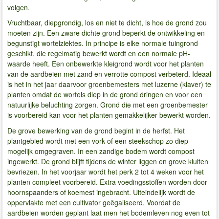
volgen.
Vruchtbaar, diepgrondig, los en niet te dicht, is hoe de grond zou
moeten zijn. Een zware dichte grond beperkt de ontwikkeling en
begunstigt wortelziektes. In principe is elke normale tuingrond
geschikt, die regelmatig bewerkt wordt en een normale pH-
waarde heeft. Een onbewerkte kleigrond wordt voor het planten
van de aardbeien met zand en verrotte compost verbeterd. Ideaal
is het in het jaar daarvoor groenbemesters met luzerne (klaver) te
planten omdat de wortels diep in de grond dringen en voor een
natuurlijke beluchting zorgen. Grond die met een groenbemester
is voorbereid kan voor het planten gemakkelijker bewerkt worden.
De grove bewerking van de grond begint in de herfst. Het
plantgebied wordt met een vork of een steekschop zo diep
mogelijk omgegraven. In een zandige bodem wordt compost
ingewerkt. De grond blijft tijdens de winter liggen en grove kluiten
bevriezen. In het voorjaar wordt het perk 2 tot 4 weken voor het
planten compleet voorbereid. Extra voedingsstoffen worden door
hoornspaanders of koemest ingebracht. Uiteindelijk wordt de
oppervlakte met een cultivator geëgaliseerd. Voordat de
aardbeien worden geplant laat men het bodemleven nog even tot