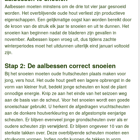
Aalbessen moeten minstens om de drie tot vier jaar gesnoeid
worden. Het overblijvende oude hout verliest zijn productieve
eigenschappen. Een gelijkmatige oogst kan worden bereikt door
de kroon van de struik elk jaar te snoeien en uit te dunnen. Het
snoeien kan beginnen nadat de bladeren zijn gevallen in
november. Aalbessen lopen vroeg uit, dus tijdens zachte
winterperiodes moet het uitdunnen uiterlijk eind januari voltooid
zijn.
Stap 2: De aalbessen correct snoeien
Bij het snoeien moeten oude fruitscheuten plaats maken voor
jong, vers hout. Het oude hout geeft een lagere opbrengst in de
vorm van kleiner fruit, bedekt jonge scheuten en kost de plant
onnodige energie. Knip ze aan het einde van het seizoen weg
aan de basis van de scheut. Voor het snoeien wordt een goede
snoeischaar gebruikt. U herkent de afgedragen vruchtscheuten
aan de donkere houtverkleuring en de afgestompte eenjarige
scheuten. Er blijven evenveel jonge grondscheuten over als er
oudere scheuten zijn verwijderd. Er blijven ongeveer 10 van de
sterkste takken over. Deze overblijvende scheuten moeten een
struikvorm vormen. Indien nodig kunnen de takken in vorm