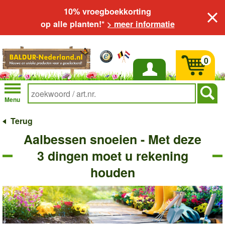
10% vroegboekkorting
op alle planten!*
> meer informatie
0
Inloggen
Menu
Terug
Aalbessen snoeien - Met deze
3 dingen moet u rekening
houden