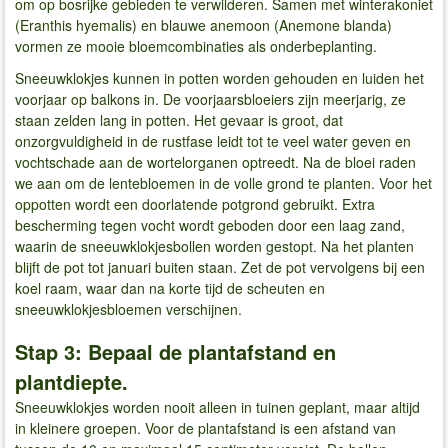
om op bosrijke gebieden te verwilderen. Samen met winterakoniet
(Eranthis hyemalis) en blauwe anemoon (Anemone blanda)
vormen ze mooie bloemcombinaties als onderbeplanting.
Sneeuwklokjes kunnen in potten worden gehouden en luiden het
voorjaar op balkons in. De voorjaarsbloeiers zijn meerjarig, ze
staan ​​zelden lang in potten. Het gevaar is groot, dat
onzorgvuldigheid in de rustfase leidt tot te veel water geven en
vochtschade aan de wortelorganen optreedt. Na de bloei raden
we aan om de lentebloemen in de volle grond te planten. Voor het
oppotten wordt een doorlatende potgrond gebruikt. Extra
bescherming tegen vocht wordt geboden door een laag zand,
waarin de sneeuwklokjesbollen worden gestopt. Na het planten
blijft de pot tot januari buiten staan. Zet de pot vervolgens bij een
koel raam, waar dan na korte tijd de scheuten en
sneeuwklokjesbloemen verschijnen.
Stap 3: Bepaal de plantafstand en
plantdiepte.
Sneeuwklokjes worden nooit alleen in tuinen geplant, maar altijd
in kleinere groepen. Voor de plantafstand is een afstand van