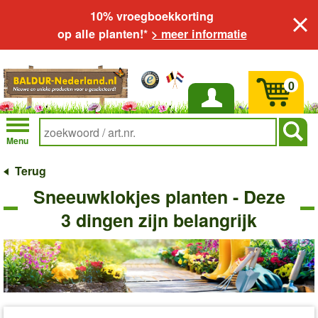
10% vroegboekkorting
op alle planten!*
> meer informatie
0
Inloggen
Menu
Terug
Sneeuwklokjes planten - Deze
3 dingen zijn belangrijk