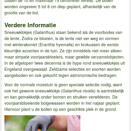
tussen de 10 en maximaal 15 centimeter vereist. De bollen
worden ongeveer 5 tot 8 cm diep geplant, afhankelijk van de
grootte van de bol.
Verdere Informatie
Sneeuwklokjes (Galanthus) staan ​​bekend als de voorbodes van
de lente. Zodra ze bloeien, is de lente niet ver weg en vormen
met winterakoniet (Eranthis hyemalis) en krokussen de eerste
kleurrijke accenten in de tuin. Ze zijn inmiddels niet meer alleen
maar simpele voorjaarsbloeiers, maar gewilde verzamelobjecten.
In de afgelopen twee decennia is de hype rond sneeuwklokjes uit
Engeland overgewaaid. Zeldzame selecties en soorten worden
aangeboden en ook gekocht tegen astronomische bedragen.
Voor de normale moestuin is geen speciale selectie nodig, want
ook het gewone sneeuwklokje (Galanthus nivalis) is aantrekkelijk
en kan gemakkelijk onder bomen en struiken verwilderen. De
voorjaarsbloeiende bolgewassen worden in het najaar geplant.
Hiervoor plant u de bollen op een geschikte plek in de grond.