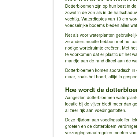
Dotterbloemen zijn op hun best in d
zowel in de zon als in de halfschaduw
vochtig. Waterdieptes van 10 cm wor
voedselrijke bodems bieden alles wat 
Net als voor waterplanten gebruikelij
ze anders moeite hebben met het aan
nodige wortelruimte creëren. Met he
te voorkomen dat er plastic uit het w
mandje aan de rand direct aan de water
Dotterbloemen komen sporadisch in d
maar, zoals het hoort, altijd in gesp
Hoe wordt de dotterblo
Aangezien dotterbloemen waterplanten
locatie bij de vijver biedt meer dan
al zeer rijk aan voedingsstoffen.
Deze rijkdom aan voedingsstoffen leid
groeien en de dotterbloem verdring
verzorgingsmaatregelen moeten voorz