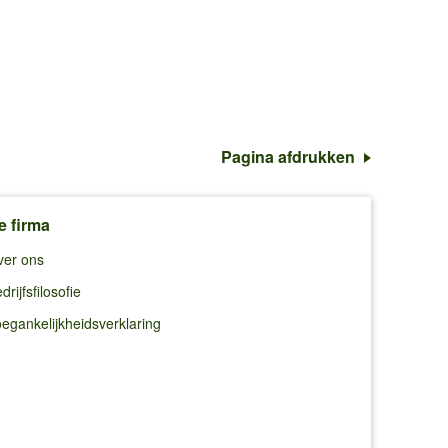
Pagina afdrukken
e firma
ver ons
drijfsfilosofie
egankelijkheidsverklaring