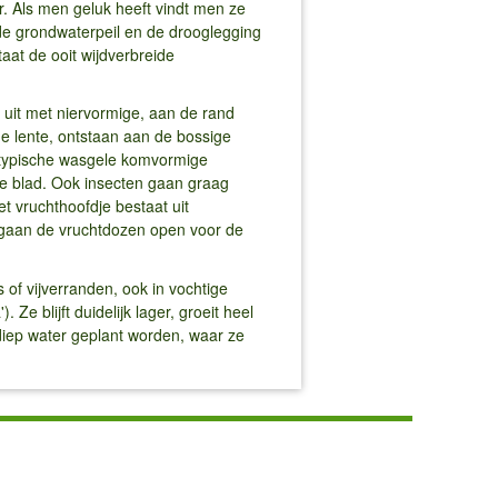
er. Als men geluk heeft vindt men ze
de grondwaterpeil en de drooglegging
aat de ooit wijdverbreide
e uit met niervormige, aan de rand
de lente, ontstaan aan de bossige
e typische wasgele komvormige
e blad. Ook insecten gaan graag
t vruchthoofdje bestaat uit
 gaan de vruchtdozen open voor de
 of vijverranden, ook in vochtige
). Ze blijft duidelijk lager, groeit heel
diep water geplant worden, waar ze