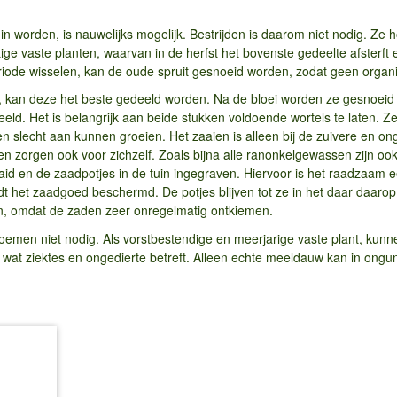
in worden, is nauwelijks mogelijk. Bestrijden is daarom niet nodig. Ze
ge vaste planten, waarvan in de herfst het bovenste gedeelte afsterft e
periode wisselen, kan de oude spruit gesnoeid worden, zodat geen organi
 kan deze het beste gedeeld worden. Na de bloei worden ze gesnoeid 
eeld. Het is belangrijk aan beide stukken voldoende wortels te laten. 
 slecht aan kunnen groeien. Het zaaien is alleen bij de zuivere en ong
 en zorgen ook voor zichzelf. Zoals bijna alle ranonkelgewassen zijn o
aid en de zaadpotjes in de tuin ingegraven. Hiervoor is het raadzaam ee
 het zaadgoed beschermd. De potjes blijven tot ze in het daar daarop
en, omdat de zaden zeer onregelmatig ontkiemen.
loemen niet nodig. Als vorstbestendige en meerjarige vaste plant, kunn
 wat ziektes en ongedierte betreft. Alleen echte meeldauw kan in ongun