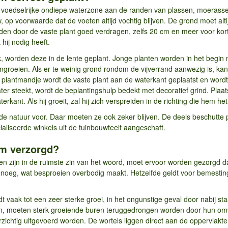
e voedselrijke ondiepe waterzone aan de randen van plassen, moerasse
, op voorwaarde dat de voeten altijd vochtig blijven. De grond moet altij
den door de vaste plant goed verdragen, zelfs 20 cm en meer voor kort
hij nodig heeft.
k, worden deze in de lente geplant. Jonge planten worden in het begin n
groeien. Als er te weinig grond rondom de vijverrand aanwezig is, k
t plantmandje wordt de vaste plant aan de waterkant geplaatst en wo
ater steekt, wordt de beplantingshulp bedekt met decoratief grind. Pla
kant. Als hij groeit, zal hij zich verspreiden in de richting die hem het
e natuur voor. Daar moeten ze ook zeker blijven. De deels beschutte 
ecialiseerde winkels uit de tuinbouwteelt aangeschaft.
em verzorgd?
 zijn in de ruimste zin van het woord, moet ervoor worden gezorgd dat
 genoeg, wat besproeien overbodig maakt. Hetzelfde geldt voor bemesting
t vaak tot een zeer sterke groei, in het ongunstige geval door nabij st
en, moeten sterk groeiende buren teruggedrongen worden door hun omv
ichtig uitgevoerd worden. De wortels liggen direct aan de oppervlakt