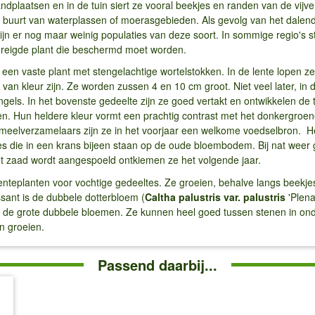
andplaatsen en in de tuin siert ze vooral beekjes en randen van de vijv
de buurt van waterplassen of moerasgebieden. Als gevolg van het dalen
n er nog maar weinig populaties van deze soort. In sommige regio's st
dreigde plant die beschermd moet worden.
s een vaste plant met stengelachtige wortelstokken. In de lente lopen z
van kleur zijn. Ze worden zussen 4 en 10 cm groot. Niet veel later, in 
ngels. In het bovenste gedeelte zijn ze goed vertakt en ontwikkelen d
. Hun heldere kleur vormt een prachtig contrast met het donkergroen
uifmeelverzamelaars zijn ze in het voorjaar een welkome voedselbron. He
s die in een krans bijeen staan op de oude bloembodem. Bij nat weer
t zaad wordt aangespoeld ontkiemen ze het volgende jaar.
enteplanten voor vochtige gedeeltes. Ze groeien, behalve langs beekjes
sant is de dubbele dotterbloem (
Caltha palustris var. palustris
'Plena'
or de grote dubbele bloemen. Ze kunnen heel goed tussen stenen in on
n groeien.
Passend daarbij...