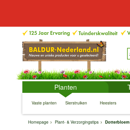
Planten
Vaste planten
Sierstruiken
Heesters
↓
↓
↓
↓
Homepage
Plant- & Verzorgingstips
Dotterbloem