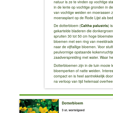
natuur is ze te vinden op vochtige st
in de lente op vochtige gronden in 
van vochtige weiden en moerassen zij
moerasplant op de Rode Lijst als be
De dotterbloem (
Caltha palustris
) i
gekartelde bladeren die donkergroen 
spruiten 30 tot 50 cm hoge bloemste
bloemen met een ring van meeldraden
naar de vijftallige bloemen. Voor st
peulvormige opstaande kokervruchtje
zaadverspreiding met water. Waar he
Dotterbloemen zijn in de tuin mooie l
bloemperken of natte weiden. Interes
compact en is heel aantrekkelijk do
na verloop van tijd helemaal overhee
Dotterbloem
3 st. wortelgoed