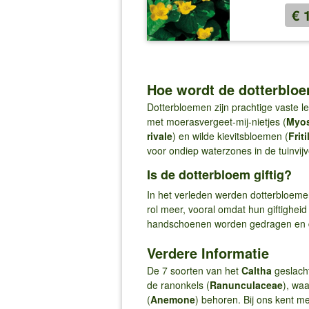
€ 
Hoe wordt de dotterbloe
Dotterbloemen zijn prachtige vaste l
met moerasvergeet-mij-nietjes (
Myos
rivale
) en wilde kievitsbloemen (
Frit
voor ondiep waterzones in de tuinvijv
Is de dotterbloem giftig?
In het verleden werden dotterbloeme
rol meer, vooral omdat hun giftighe
handschoenen worden gedragen en 
Verdere Informatie
De 7 soorten van het
Caltha
geslach
de ranonkels (
Ranunculaceae
), wa
(
Anemone
) behoren. Bij ons kent m