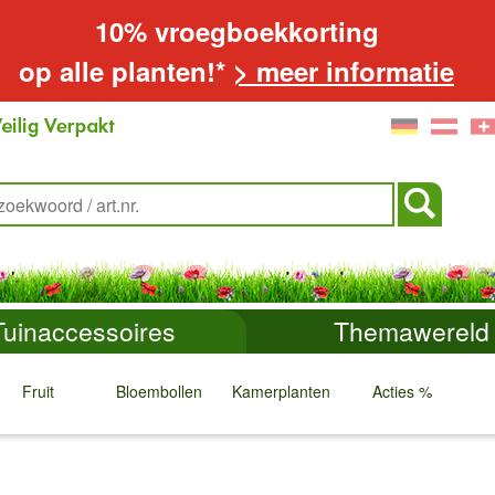
10% vroegboekkorting
op alle planten!*
> meer informatie
Tuinaccessoires
Themawereld
Fruit
Bloembollen
Kamerplanten
Acties %
↓
↓
↓
↓