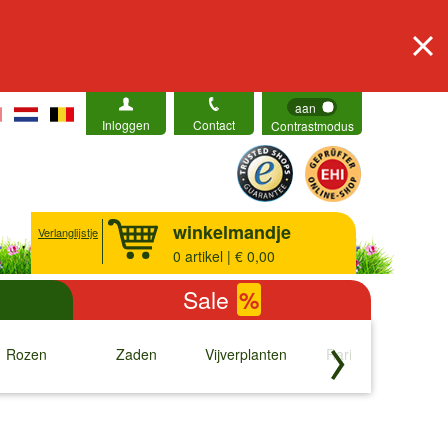
aan
Inloggen
Contact
Contrastmodus
winkelmandje
Verlanglijstje
0
artikel | € 0,00
Sale
%
Rozen
Zaden
Vijverplanten
Rariteiten
b
↓
↓
↓
↓