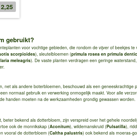
12,25
m gebruikt?
enteplanten voor vochtige gebieden, die rondom de vijver of beekjes te 
otis scorpioides
), sleutelbloemen (
primula rosea en primula denti
illaria meleagris
). De vaste planten verdragen een geringe waterstand,
er.
n, net als andere boterbloemen, beschouwd als een geneeskrachtige p
id een normaal gebruik en verwerking onmogelijk maakt. Voor alle ve
de handen moeten na de werkzaamheden grondig gewassen worden.
t, beter bekend als dotterbloem, zijn verspreid over het gehele noordeli
artoe ook de monnikskap (
Aconitum
), wildemanskruid (
Pulsatilla
), rid
en vooral de dotterbloem (
Caltha palustris
) ook bekend als moeras-go