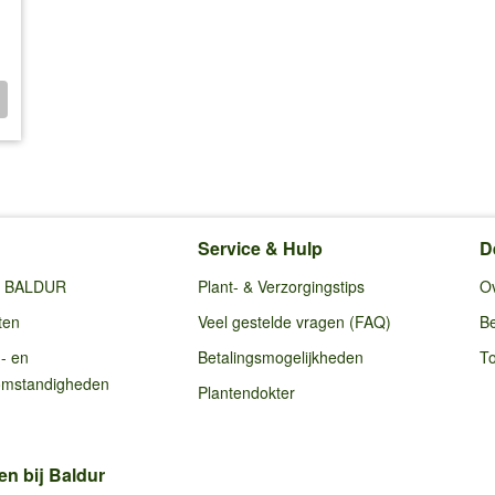
Service & Hulp
D
ij BALDUR
Plant- & Verzorgingstips
O
ten
Veel gestelde vragen (FAQ)
Be
g- en
Betalingsmogelijkheden
To
omstandigheden
Plantendokter
en bij Baldur