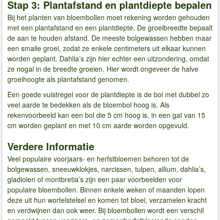
Stap 3: Plantafstand en plantdiepte bepalen
Bij het planten van bloembollen moet rekening worden gehouden
met een plantafstand en een plantdiepte. De groeibreedte bepaalt
de aan te houden afstand. De meeste bolgewassen hebben maar
een smalle groei, zodat ze enkele centimeters uit elkaar kunnen
worden geplant. Dahlia’s zijn hier echter een uitzondering, omdat
ze nogal in de breedte groeien. Hier wordt ongeveer de halve
groeihoogte als plantafstand genomen.
Een goede vuistregel voor de plantdiepte is de bol met dubbel zo
veel aarde te bedekken als de bloembol hoog is. Als
rekenvoorbeeld kan een bol die 5 cm hoog is, in een gat van 15
cm worden geplant en met 10 cm aarde worden opgevuld.
Verdere Informatie
Veel populaire voorjaars- en herfstbloemen behoren tot de
bolgewassen, sneeuwklokjes, narcissen, tulpen, allium, dahlia’s,
gladiolen of montbretia’s zijn een paar voorbeelden voor
populaire bloembollen. Binnen enkele weken of maanden lopen
deze uit hun wortelstelsel en komen tot bloei, verzamelen kracht
en verdwijnen dan ook weer. Bij bloembollen wordt een verschil