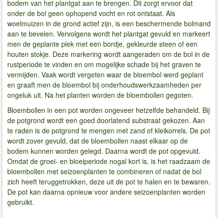
bodem van het plantgat aan te brengen. Dit zorgt ervoor dat
onder de bol geen ophopend vocht en rot ontstaat. Als
woelmuizen in de grond actief zijn, is een beschermende bolmand
aan te bevelen. Vervolgens wordt het plantgat gevuld en markeert
men de geplante plek met een bordje, gekleurde steen of een
houten stokje. Deze markering wordt aangeraden om de bol in de
rustperiode te vinden en om mogelijke schade bij het graven te
vermijden. Vaak wordt vergeten waar de bloembol werd geplant
en graaft men de bloembol bij onderhoudswerkzaamheden per
ongeluk uit. Na het planten worden de bloembollen gegoten.
Bloembollen in een pot worden ongeveer hetzelfde behandeld. Bij
de potgrond wordt een goed doorlatend substraat gekozen. Aan
te raden is de potgrond te mengen met zand of kleikorrels. De pot
wordt zover gevuld, dat de bloembollen naast elkaar op de
bodem kunnen worden gelegd. Daarna wordt de pot opgevuld.
Omdat de groei- en bloeiperiode nogal kort is, is het raadzaam de
bloembollen met seizoenplanten te combineren of nadat de bol
zich heeft teruggetrokken, deze uit de pot te halen en te bewaren.
De pot kan daarna opnieuw voor andere seizoenplanten worden
gebruikt.