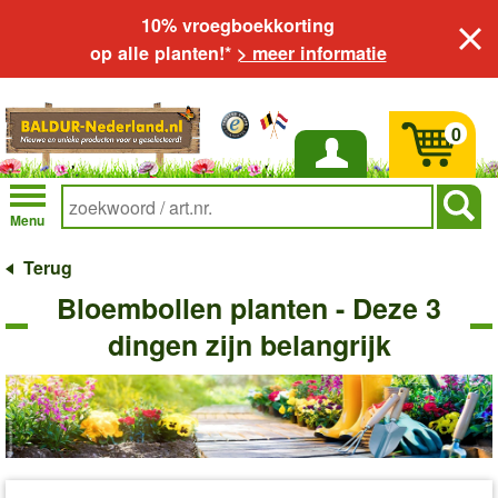
10% vroegboekkorting
op alle planten!*
> meer informatie
0
Inloggen
Menu
Terug
Bloembollen planten - Deze 3
dingen zijn belangrijk