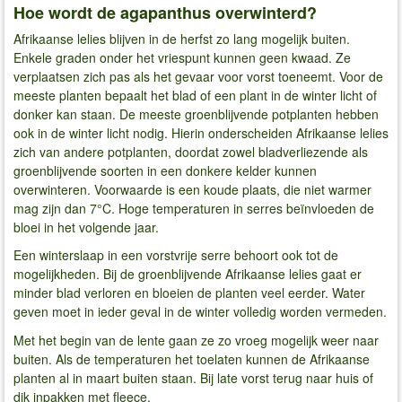
Hoe wordt de agapanthus overwinterd?
Afrikaanse lelies blijven in de herfst zo lang mogelijk buiten.
Enkele graden onder het vriespunt kunnen geen kwaad. Ze
verplaatsen zich pas als het gevaar voor vorst toeneemt. Voor de
meeste planten bepaalt het blad of een plant in de winter licht of
donker kan staan. De meeste groenblijvende potplanten hebben
ook in de winter licht nodig. Hierin onderscheiden Afrikaanse lelies
zich van andere potplanten, doordat zowel bladverliezende als
groenblijvende soorten in een donkere kelder kunnen
overwinteren. Voorwaarde is een koude plaats, die niet warmer
mag zijn dan 7°C. Hoge temperaturen in serres beïnvloeden de
bloei in het volgende jaar.
Een winterslaap in een vorstvrije serre behoort ook tot de
mogelijkheden. Bij de groenblijvende Afrikaanse lelies gaat er
minder blad verloren en bloeien de planten veel eerder. Water
geven moet in ieder geval in de winter volledig worden vermeden.
Met het begin van de lente gaan ze zo vroeg mogelijk weer naar
buiten. Als de temperaturen het toelaten kunnen de Afrikaanse
planten al in maart buiten staan. Bij late vorst terug naar huis of
dik inpakken met fleece.