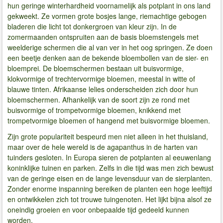
hun geringe winterhardheid voornamelijk als potplant in ons land
gekweekt. Ze vormen grote bosjes lange, riemachtige gebogen
bladeren die licht tot donkergroen van kleur zijn. In de
zomermaanden ontspruiten aan de basis bloemstengels met
weelderige schermen die al van ver in het oog springen. Ze doen
een beetje denken aan de bekende bloembollen van de sier- en
bloemprei. De bloemschermen bestaan ​​uit buisvormige,
klokvormige of trechtervormige bloemen, meestal in witte of
blauwe tinten. Afrikaanse lelies onderscheiden zich door hun
bloemschermen. Afhankelijk van de soort zijn ze rond met
buisvormige of trompetvormige bloemen, knikkend met
trompetvormige bloemen of hangend met buisvormige bloemen.
Zijn grote populariteit bespeurd men niet alleen in het thuisland,
maar over de hele wereld is de agapanthus in de harten van
tuinders gesloten. In Europa sieren de potplanten al eeuwenlang
koninklijke tuinen en parken. Zelfs in die tijd was men zich bewust
van de geringe eisen en de lange levensduur van de sierplanten.
Zonder enorme inspanning bereiken de planten een hoge leeftijd
en ontwikkelen zich tot trouwe tuingenoten. Het lijkt bijna alsof ze
oneindig groeien en voor onbepaalde tijd gedeeld kunnen
worden.