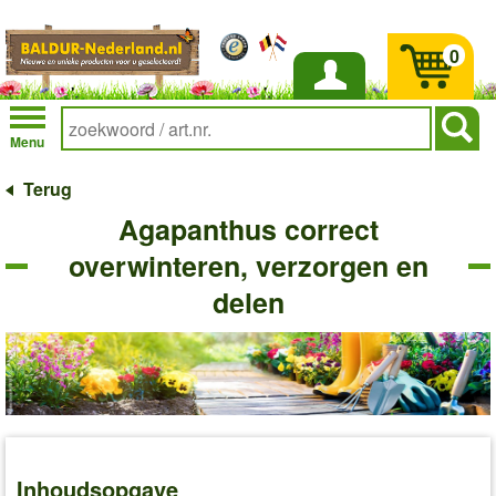
0
Inloggen
Menu
Terug
Agapanthus correct
overwinteren, verzorgen en
delen
Inhoudsopgave