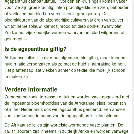
Agapanthus campanulatus. Hybriden en kruisingen komen vaker
voor. Ze zijn groeikrachtig, laten prachtige kleuren zien, behouden
of verliezen hun blad en verschillen in groeigedrag. De
bloemkleuren van de afzonderlijke cultivars variëren van zuiver
wit tot hemelsblauw, karmozijnrood tot diep donker zwartviolet.
Zeldzamer zijn kleurrijke vormen waarvan het blad witgerand of
gestreept is.
Is de agapanthus giftig?
Afrikaanse lelies zijn over het algemeen niet giftig, maar kunnen
huidirritatie veroorzaken als ze met de huid in aanraking komen.
Het plantensap laat vlekken achter op textiel die moeilijk schoon
te maken zijn.
Verdere informatie
Zomerse balkons, terrassen of tuinen worden vaak opgesierd met
de imposante bloemhoofdjes van de Afrikaanse lelies, botanisch
of in het Nederlands ook wel agapanthus genoemd. Een andere
veel voorkomende naam van de agapanthus is liefdesbloem.
De Afrikaanse lelies zijn wortelstokvormende vaste planten. De
ca. 11 soorten zijn inheems in zuidelijk Afrika en worden vanwege