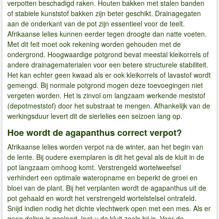
verpotten beschadigd raken. Houten bakken met stalen banden
of stabiele kunststof bakken zijn beter geschikt. Drainagegaten
aan de onderkant van de pot zijn essentieel voor de teelt.
Afrikaanse lelies kunnen eerder tegen droogte dan natte voeten.
Met dit feit moet ook rekening worden gehouden met de
ondergrond. Hoogwaardige potgrond bevat meestal kleikorrels of
andere drainagematerialen voor een betere structurele stabiliteit.
Het kan echter geen kwaad als er ook kleikorrels of lavastof wordt
gemengd. Bij normale potgrond mogen deze toevoegingen niet
vergeten worden. Het is zinvol om langzaam werkende meststof
(depotmeststof) door het substraat te mengen. Afhankelijk van de
werkingsduur levert dit de sierlelies een seizoen lang op.
Hoe wordt de agapanthus correct verpot?
Afrikaanse lelies worden verpot na de winter, aan het begin van
de lente. Bij oudere exemplaren is dit het geval als de kluit in de
pot langzaam omhoog komt. Verstrengeld wortelweefsel
verhindert een optimale wateropname en beperkt de groei en
bloei van de plant. Bij het verplanten wordt de agapanthus uit de
pot gehaald en wordt het verstrengeld wortelstelsel ontrafeld.
Snijd indien nodig het dichte vlechtwerk open met een mes. Als er
geen deling is gepland, laat u de kluit zoals hij is. Voor de