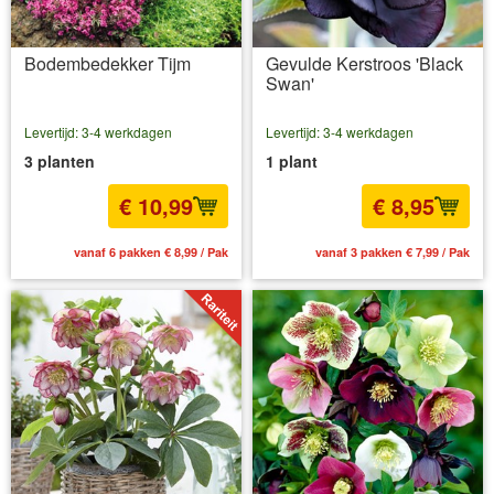
Bodembedekker Tijm
Gevulde Kerstroos 'Black
Swan'
Levertijd: 3-4 werkdagen
Levertijd: 3-4 werkdagen
3 planten
1 plant
€ 10,99
€ 8,95
vanaf 6 pakken € 8,99 / Pak
vanaf 3 pakken € 7,99 / Pak