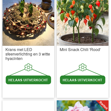
Krans met LED
Mini Snack Chili 'Rood'
sfeerverlichting en 3 witte
hyacinten
incl BTW
excl. Verzendkosten
incl BTW
excl. Verzendkosten