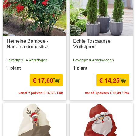
Hemelse Bamboe -
Echte Toscaanse
Nandina domestica
'Zuilcipres'
Levertijd: 3-4 werkdagen
Levertijd: 3-4 werkdagen
1 plant
1 plant
€ 17,60
€ 14,25
vanaf 2 pakken € 16,50 / Pak
vanaf 3 pakken € 13,49 / Pak