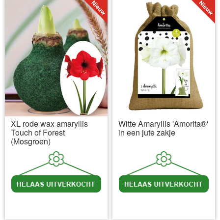
XL rode wax amaryllis
Witte Amaryllis 'Amorita®'
Touch of Forest
in een jute zakje
(Mosgroen)
incl BTW
excl. Verzendkosten
incl BTW
excl. Verzendkosten