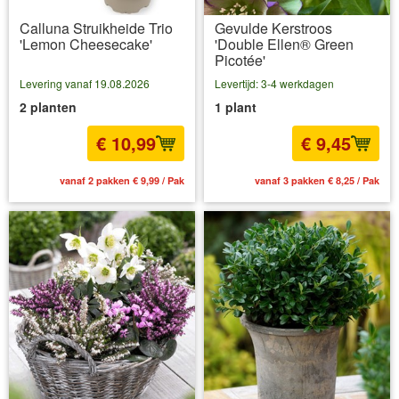
Calluna Struikheide Trio
Gevulde Kerstroos
'Lemon Cheesecake'
'Double Ellen® Green
Picotée'
Levering vanaf 19.08.2026
Levertijd: 3-4 werkdagen
2 planten
1 plant
€ 10,99
€ 9,45
vanaf 2 pakken € 9,99 / Pak
vanaf 3 pakken € 8,25 / Pak