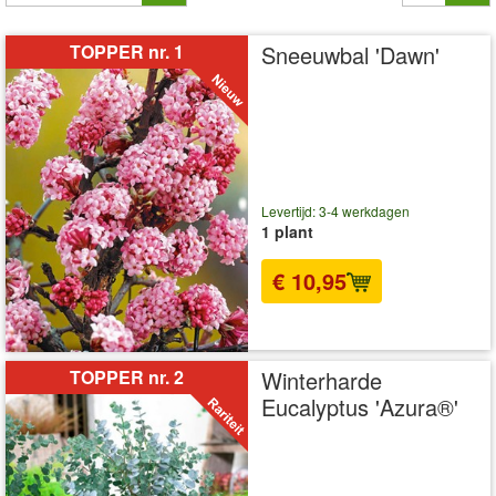
TOPPER nr. 1
Sneeuwbal 'Dawn'
Levertijd: 3-4 werkdagen
1 plant
€ 10,95
incl BTW
excl. Verzendkosten
TOPPER nr. 2
Winterharde
Eucalyptus 'Azura®'