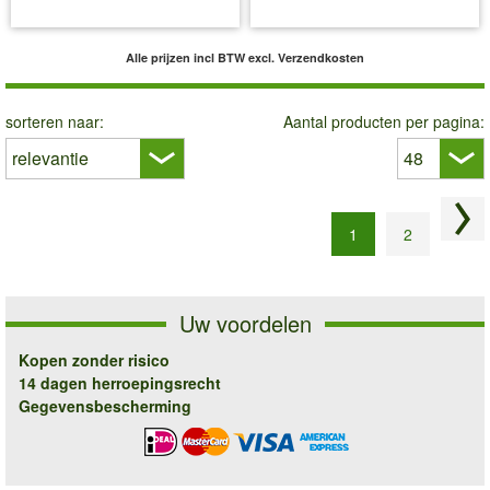
incl BTW
excl. Verzendkosten
incl BTW
excl. Verzendkosten
Alle prijzen incl BTW
excl. Verzendkosten
sorteren naar:
Aantal producten per pagina:
Vol
1
2
Uw voordelen
Kopen zonder risico
14 dagen herroepingsrecht
Gegevensbescherming