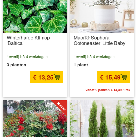
Winterharde Klimop
Maori® Sophora
'Baltica'
Cotoneaster 'Little Baby'
Levertijd: 3-4 werkdagen
Levertijd: 3-4 werkdagen
3 planten
1 plant
€ 13,25
€ 15,49
incl BTW
excl. Verzendkosten
vanaf 2 pakken € 14,49 / Pak