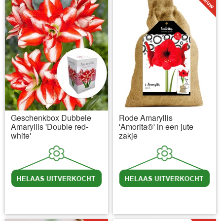
Geschenkbox Dubbele
Rode Amaryllis
Amaryllis 'Double red-
'Amorita®' in een jute
white'
zakje
incl BTW
excl. Verzendkosten
incl BTW
excl. Verzendkosten