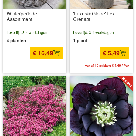
Winterperiode
'Luxus® Globe' Ilex
Assortiment
Crenata
Levertijd: 3-4 werkdagen
Levertijd: 3-4 werkdagen
4 planten
1 plant
€ 16,49
€ 5,49
incl BTW
excl. Verzendkosten
vanaf 10 pakken € 4,49 / Pak