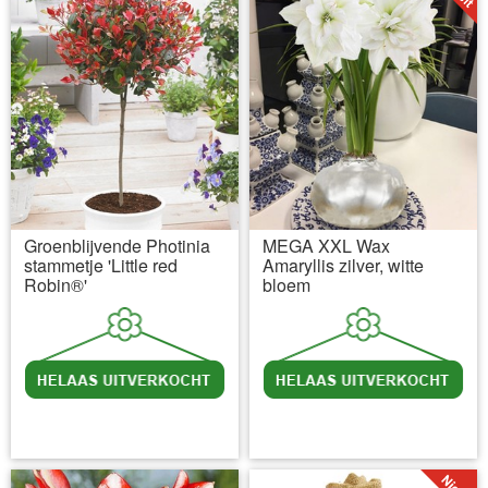
Groenblijvende Photinia
MEGA XXL Wax
stammetje 'Little red
Amaryllis zilver, witte
Robin®'
bloem
incl BTW
excl. Verzendkosten
incl BTW
excl. Verzendkosten