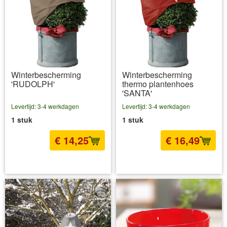
Winterbescherming
Winterbescherming
'RUDOLPH'
thermo plantenhoes
'SANTA'
Levertijd: 3-4 werkdagen
Levertijd: 3-4 werkdagen
1 stuk
1 stuk
€ 14,25
€ 16,49
incl BTW
excl. Verzendkosten
incl BTW
excl. Verzendkosten