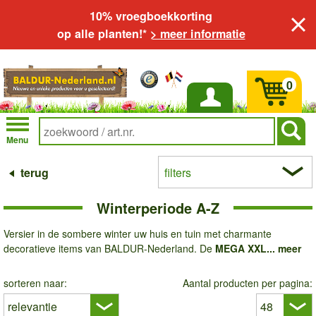
10% vroegboekkorting
op alle planten!*
> meer informatie
0
Inloggen
Menu
terug
filters
Winterperiode A-Z
Versier in de sombere winter uw huis en tuin met charmante
decoratieve items van BALDUR-Nederland. De
MEGA XXL...
meer
sorteren naar:
Aantal producten per pagina: