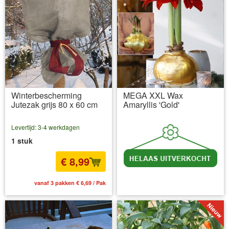
Winterbescherming
MEGA XXL Wax
Jutezak grijs 80 x 60 cm
Amaryllis 'Gold'
Levertijd: 3-4 werkdagen
1 stuk
€ 8,99
vanaf 3 pakken € 6,69 / Pak
incl BTW
excl. Verzendkosten