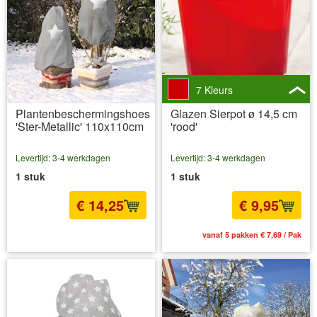
7 Kleurs
Plantenbeschermingshoes
Glazen Sierpot ø 14,5 cm
'Ster-Metallic' 110x110cm
'rood'
Levertijd: 3-4 werkdagen
Levertijd: 3-4 werkdagen
1 stuk
1 stuk
€ 14,25
€ 9,95
incl BTW
excl. Verzendkosten
vanaf 5 pakken € 7,69 / Pak