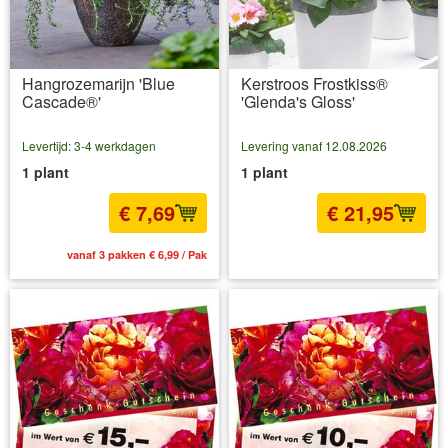
Hangrozemarijn 'Blue
Kerstroos Frostkiss®
Cascade®'
'Glenda's Gloss'
Levertijd: 3-4 werkdagen
Levering vanaf 12.08.2026
1 plant
1 plant
€ 7,69
€ 21,95
vanaf 3 pakken € 6,99 / Pak
incl BTW
excl. Verzendkosten