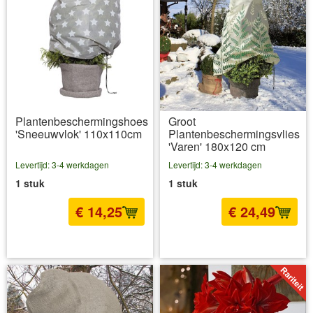
Plantenbeschermingshoes
Groot
'Sneeuwvlok' 110x110cm
Plantenbeschermingsvlies
'Varen' 180x120 cm
Levertijd: 3-4 werkdagen
Levertijd: 3-4 werkdagen
1 stuk
1 stuk
€ 14,25
€ 24,49
incl BTW
excl. Verzendkosten
incl BTW
excl. Verzendkosten