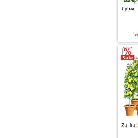
Levertij
1 plant
va
Zuilfrui