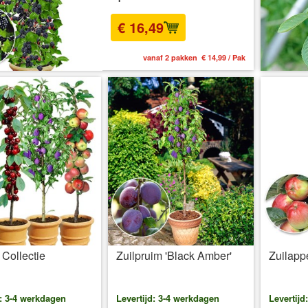
€ 16,49
vanaf 2 pakken € 14,99 / Pak
t Collectie
Zuilpruim 'Black Amber'
Zuilapp
d: 3-4 werkdagen
Levertijd: 3-4 werkdagen
Levertijd