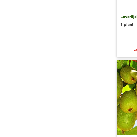
Levertij
1 plant
va