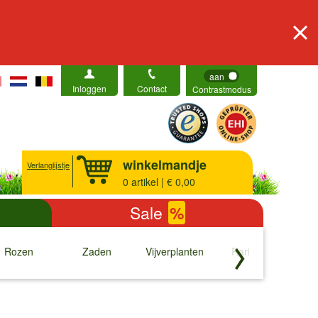
aan
Inloggen
Contact
Contrastmodus
winkelmandje
Verlanglijstje
0
artikel | € 0,00
Sale
%
Rozen
Zaden
Vijverplanten
Rariteiten
b
↓
↓
↓
↓