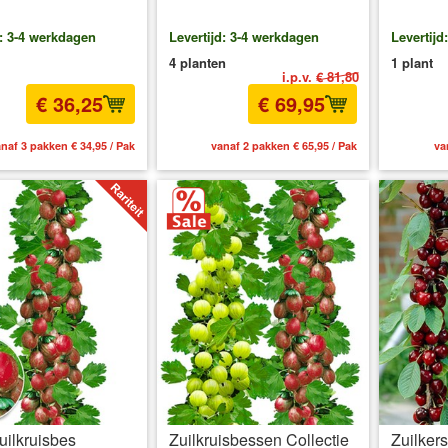
d: 3-4 werkdagen
Levertijd: 3-4 werkdagen
Levertijd
4 planten
1 plant
i.p.v.
€ 81,80
€ 36,25
€ 69,95
naf 3 pakken € 34,95 / Pak
vanaf 2 pakken € 65,95 / Pak
va
ilkruisbes
Zuilkruisbessen Collectie
Zuilker