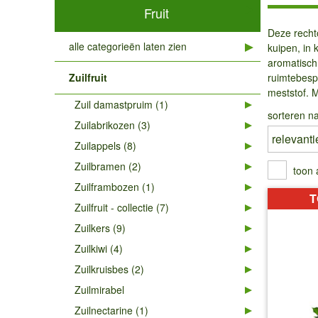
Fruit
Deze rechto
alle categorieën laten zien
kuipen, in 
aromatisch 
Zuilfruit
ruimtebesp
meststof. M
Zuil damastpruim (1)
sorteren na
Zuilabrikozen (3)
Zuilappels (8)
Zuilbramen (2)
toon 
Zuilframbozen (1)
T
Zuilfruit - collectie (7)
Zuilkers (9)
Zuilkiwi (4)
Zuilkruisbes (2)
Zuilmirabel
Zuilnectarine (1)