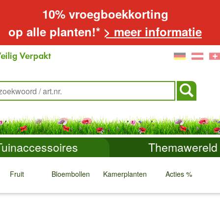
10% vroegboekkorting
op alle planten!*
> meer informatie
Tuinaccessoires
Themawereld
Fruit
Bloembollen
Kamerplanten
Acties %
↓
↓
↓
↓