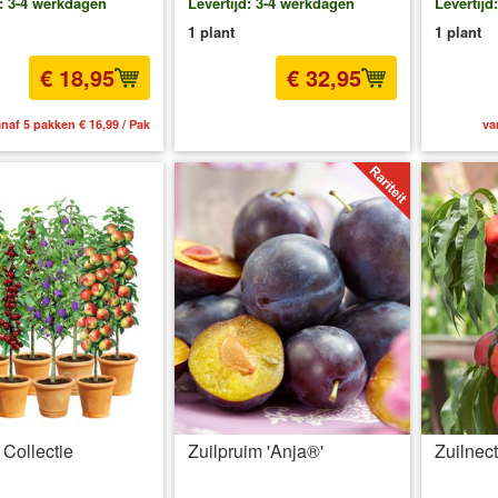
d: 3-4 werkdagen
Levertijd: 3-4 werkdagen
Levertijd
1 plant
1 plant
€ 18,95
€ 32,95
naf 5 pakken € 16,99 / Pak
incl BTW
excl. Verzendkosten
va
t Collectie
Zuilpruim 'Anja®'
Zuilnect