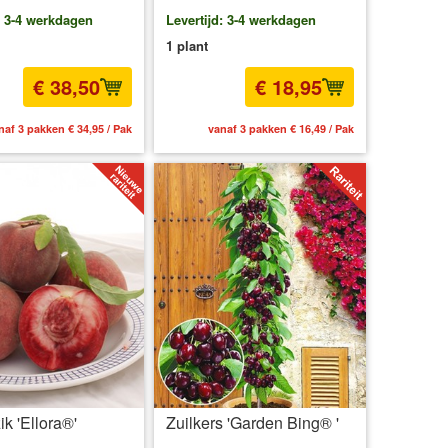
: 3-4 werkdagen
Levertijd: 3-4 werkdagen
1 plant
€ 38,50
€ 18,95
naf 3 pakken € 34,95 / Pak
vanaf 3 pakken € 16,49 / Pak
ik 'Ellora®'
Zuilkers 'Garden Bing® '