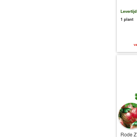
Levertij
1 plant
va
Rode Zu