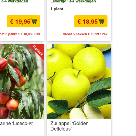
: 3-4 werkdagen
Levertijd: 3-4 werkdagen
1 plant
€ 19,95
€ 18,95
naf 3 pakken € 18,88 / Pak
vanaf 5 pakken € 16,99 / Pak
arine 'Licecol®'
Zuilappel 'Golden
Delicious'