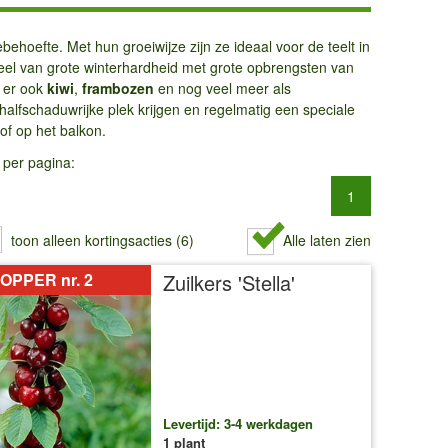
hoefte. Met hun groeiwijze zijn ze ideaal voor de teelt in
rdeel van grote winterhardheid met grote opbrengsten van
n er ook
kiwi
,
frambozen
en nog veel meer als
alfschaduwrijke plek krijgen en regelmatig een speciale
 of op het balkon.
 per pagina:
1
toon alleen kortingsacties (6)
Alle laten zien
OPPER nr. 2
Zuilkers 'Stella'
Levertijd: 3-4 werkdagen
1 plant