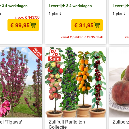
d: 3-4 werkdagen
Levertijd: 3-4 werkdagen
Levertijd
n
1 plant
1 plant
i.p.v.
€ 143,60
€ 99,95
€ 31,95
l BTW
excl. Verzendkosten
vanaf 2 pakken € 29,95 / Pak
va
el 'Tigawa'
Zuilfruit Rariteiten
Zuilperz
Collectie