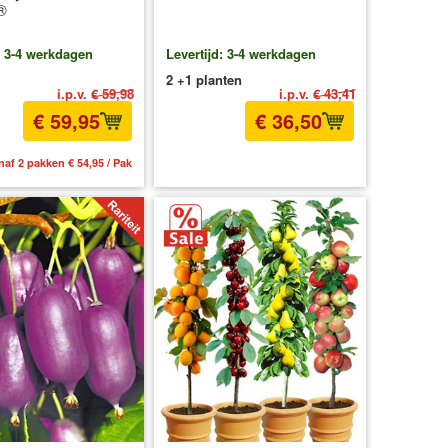
®
: 3-4 werkdagen
Levertijd: 3-4 werkdagen
2 +1 planten
i.p.v.
€ 59,98
i.p.v.
€ 43,41
€ 59,95
€ 36,50
naf 2 pakken € 54,95 / Pak
incl BTW
excl. Verzendkosten