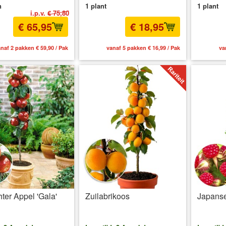
n
1 plant
1 plant
i.p.v.
€ 75,80
€ 65,95
€ 18,95
naf 2 pakken € 59,90 / Pak
vanaf 5 pakken € 16,99 / Pak
va
ter Appel 'Gala'
Zuilabrikoos
Japanse