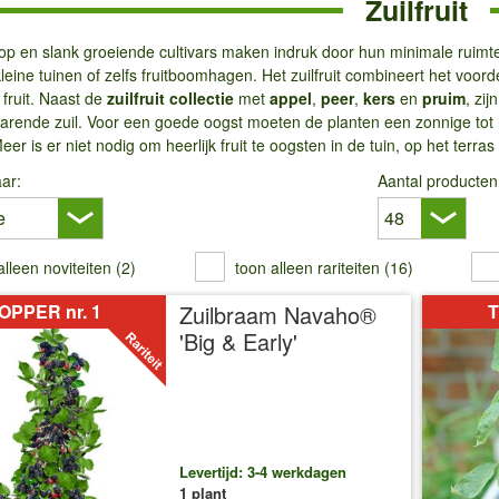
Zuilfruit
p en slank groeiende cultivars maken indruk door hun minimale ruimtebe
kleine tuinen of zelfs fruitboomhagen. Het zuilfruit combineert het voo
fruit. Naast de
zuilfruit collectie
met
appel
,
peer
,
kers
en
pruim
, zij
arende zuil. Voor een goede oogst moeten de planten een zonnige tot h
eer is er niet nodig om heerlijk fruit te oogsten in de tuin, op het terras
ar:
Aantal producten
alleen noviteiten (2)
toon alleen rariteiten (16)
OPPER nr. 1
Zuilbraam Navaho®
T
'Big & Early'
Levertijd: 3-4 werkdagen
1 plant