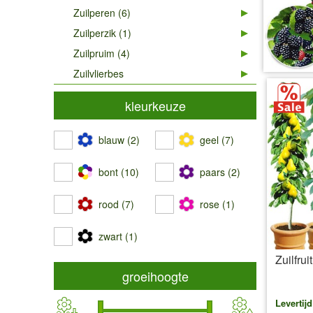
Zuilperen (6)
Zuilperzik (1)
Zuilpruim (4)
Zuilvlierbes
kleurkeuze
blauw (2)
geel (7)
bont (10)
paars (2)
rood (7)
rose (1)
zwart (1)
Zuilfrui
groeihoogte
Levertij