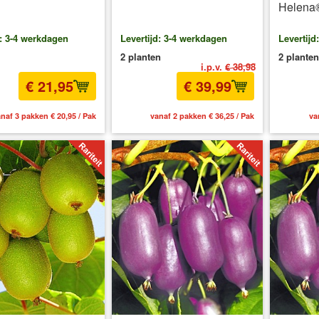
Helena
d: 3-4 werkdagen
Levertijd: 3-4 werkdagen
Levertijd
2 planten
2 planten
i.p.v.
€ 38,98
€ 21,95
€ 39,99
naf 3 pakken € 20,95 / Pak
vanaf 2 pakken € 36,25 / Pak
va