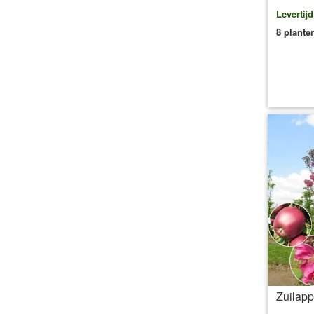
Levertij
8 plante
inc
Zuilapp