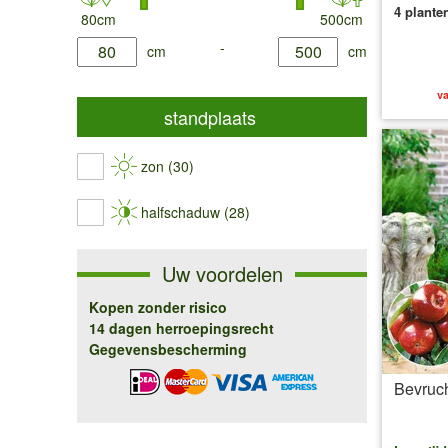
4 plante
80cm
500cm
product.list.filter.height.min
-
product.list.filter.height.max
cm
cm
va
standplaats
zon (30)
halfschaduw (28)
Uw voordelen
Kopen zonder risico
14 dagen herroepingsrecht
Gegevensbescherming
Bevruch