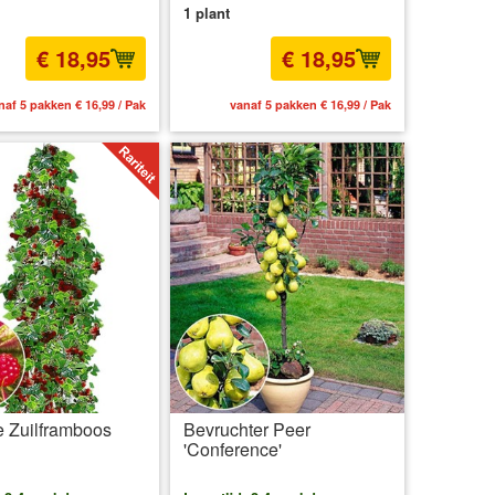
1 plant
€ 18,95
€ 18,95
naf 5 pakken € 16,99 / Pak
vanaf 5 pakken € 16,99 / Pak
 Zuilframboos
Bevruchter Peer
'Conference'