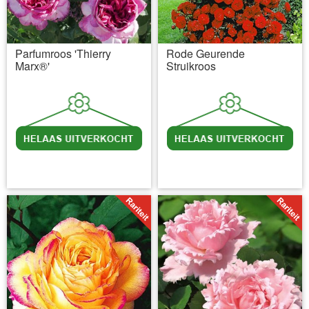
Parfumroos 'Thierry
Rode Geurende
Marx®'
Struikroos
incl BTW
excl. Verzendkosten
incl BTW
excl. Verzendkosten