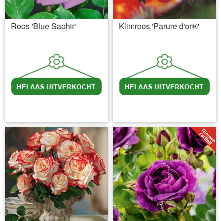
Roos 'Blue Saphir'
Klimroos 'Parure d'or®'
incl BTW
excl. Verzendkosten
incl BTW
excl. Verzendkosten