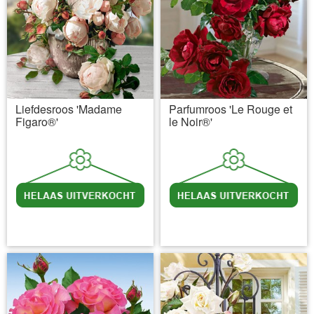
Liefdesroos 'Madame
Parfumroos 'Le Rouge et
Figaro®'
le Noir®'
incl BTW
excl. Verzendkosten
incl BTW
excl. Verzendkosten