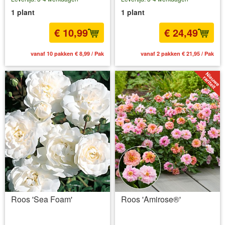
1 plant
1 plant
€ 10,99
€ 24,49
vanaf 10 pakken € 8,99 / Pak
vanaf 2 pakken € 21,95 / Pak
Roos 'Sea Foam'
Roos 'Amirose®'