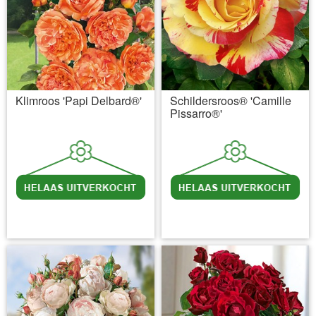
Klimroos 'Papi Delbard®'
Schildersroos® 'Camille
Pissarro®'
incl BTW
excl. Verzendkosten
incl BTW
excl. Verzendkosten