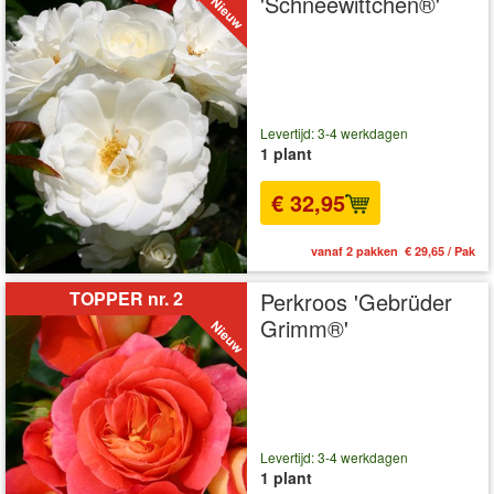
'Schneewittchen®'
Levertijd: 3-4 werkdagen
1 plant
€ 32,95
vanaf 2 pakken € 29,65 / Pak
TOPPER nr. 2
Perkroos 'Gebrüder
Grimm®'
Levertijd: 3-4 werkdagen
1 plant