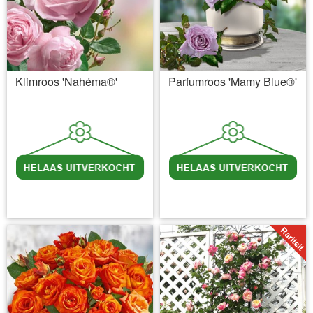
Klimroos 'Nahéma®'
Parfumroos 'Mamy Blue®'
incl BTW
excl. Verzendkosten
incl BTW
excl. Verzendkosten