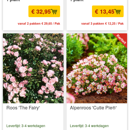
€ 32,95
€ 13,45
vanaf 2 pakken € 29,65 / Pak
vanaf 3 pakken € 12,25 / Pak
Roos 'The Fairy'
Alpenroos 'Cutie Pie®'
Levertijd: 3-4 werkdagen
Levertijd: 3-4 werkdagen