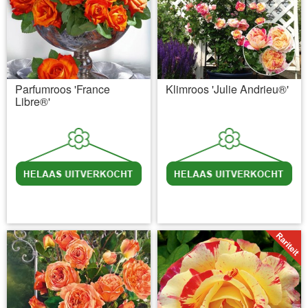
Parfumroos 'France
Klimroos 'Julie Andrieu®'
Libre®'
incl BTW
excl. Verzendkosten
incl BTW
excl. Verzendkosten