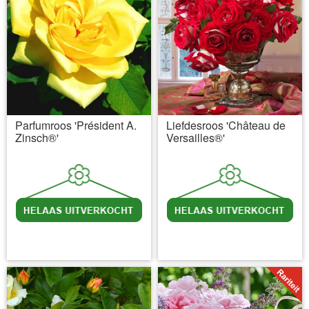
Parfumroos 'Président A.
Liefdesroos 'Château de
Zinsch®'
Versailles®'
incl BTW
excl. Verzendkosten
incl BTW
excl. Verzendkosten