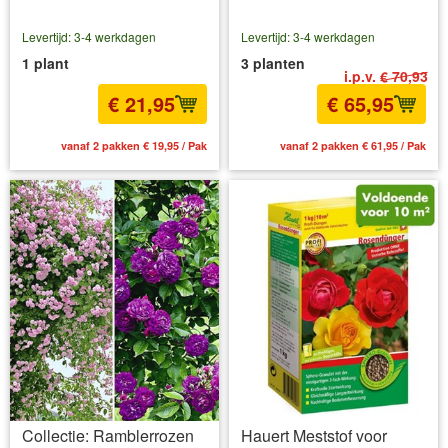
Levertijd: 3-4 werkdagen
Levertijd: 3-4 werkdagen
1 plant
3 planten
i.p.v.
€ 70,93
€ 21,95
€ 65,95
vanaf 2 pakken € 19,95 / Pak
vanaf 2 pakken € 61,95 / Pak
Collectie: Ramblerrozen
Hauert Meststof voor