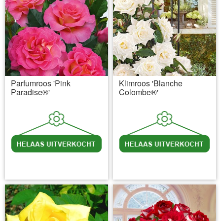
Parfumroos 'Pink
Klimroos 'Blanche
Paradise®'
Colombe®'
incl BTW
excl. Verzendkosten
incl BTW
excl. Verzendkosten