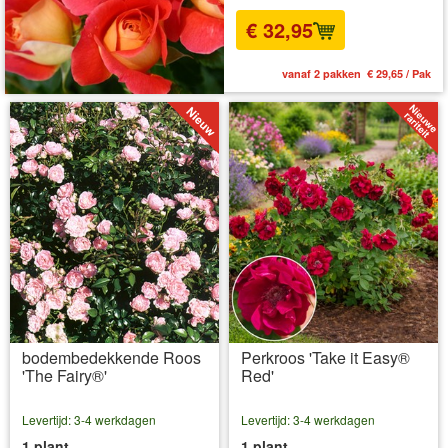
€ 32,95
vanaf 2 pakken € 29,65 / Pak
bodembedekkende Roos
Perkroos 'Take it Easy®
'The Fairy®'
Red'
Levertijd: 3-4 werkdagen
Levertijd: 3-4 werkdagen
1 plant
1 plant