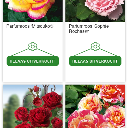
Parfumroos 'Mitsouko®'
Parfumroos 'Sophie
Rochas®'
incl BTW
excl. Verzendkosten
incl BTW
excl. Verzendkosten