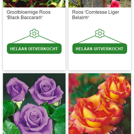
Grootbloemige Roos
Roos 'Comtesse Liger
'Black Baccara®'
Belair®'
incl BTW
excl. Verzendkosten
incl BTW
excl. Verzendkosten