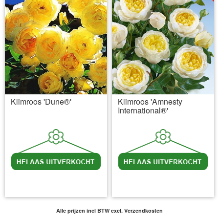
Klimroos 'Dune®'
Klimroos 'Amnesty
International®'
incl BTW
excl. Verzendkosten
incl BTW
excl. Verzendkosten
Alle prijzen incl BTW
excl. Verzendkosten