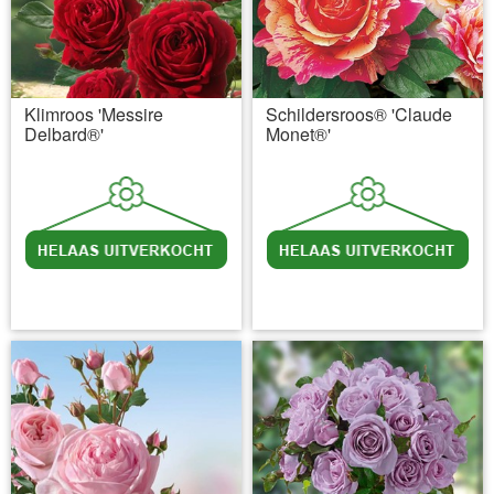
Klimroos 'Messire
Schildersroos® 'Claude
Delbard®'
Monet®'
incl BTW
excl. Verzendkosten
incl BTW
excl. Verzendkosten