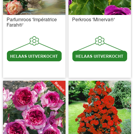
Parfumroos 'Impératrice
Perkroos 'Minerva®'
Farah®'
incl BTW
excl. Verzendkosten
incl BTW
excl. Verzendkosten