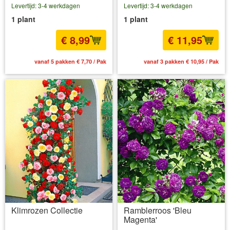
Levertijd: 3-4 werkdagen
Levertijd: 3-4 werkdagen
1 plant
1 plant
€ 8,99
€ 11,95
vanaf 5 pakken € 7,70 / Pak
vanaf 3 pakken € 10,95 / Pak
Klimrozen Collectie
Ramblerroos 'Bleu
Magenta'