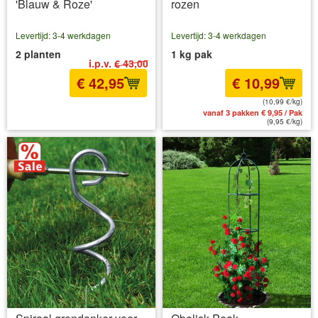
'Blauw & Roze'
rozen
Levertijd: 3-4 werkdagen
Levertijd: 3-4 werkdagen
2 planten
1 kg pak
i.p.v.
€ 43,00
€ 42,95
€ 10,99
(10,99 €/kg)
incl BTW
excl. Verzendkosten
vanaf 3 pakken € 9,95 / Pak
(9,95 €/kg)