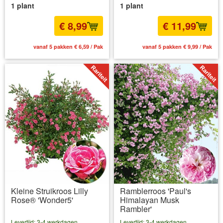
1 plant
1 plant
€ 8,99
€ 11,99
vanaf 5 pakken € 6,59 / Pak
vanaf 5 pakken € 9,99 / Pak
Kleine Struikroos Lilly
Ramblerroos 'Paul's
Rose® 'Wonder5'
Himalayan Musk
Rambler'
Levertijd: 3-4 werkdagen
Levertijd: 3-4 werkdagen