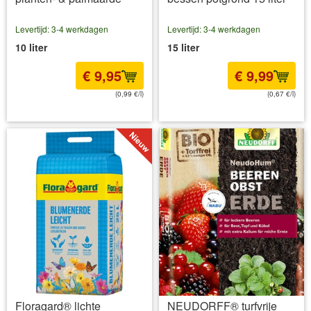
Levertijd: 3-4 werkdagen
Levertijd: 3-4 werkdagen
10 liter
15 liter
€ 9,95
€ 9,99
(0,99 €/l)
(0,67 €/l)
incl BTW
excl. Verzendkosten
incl BTW
excl. Verzendkosten
Floragard® lichte
NEUDORFF® turfvrije