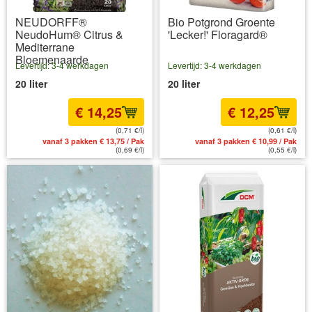
NEUDORFF®
Bio Potgrond Groente
NeudoHum® Citrus &
'Lecker!' Floragard®
Mediterrane
Bloemenaarde
Levertijd: 3-4 werkdagen
Levertijd: 3-4 werkdagen
20 liter
20 liter
€ 14,25
€ 12,25
(0,71 €/l)
(0,61 €/l)
vanaf 3 pakken € 13,75 / Pak
vanaf 3 pakken € 10,99 / Pak
(0,69 €/l)
(0,55 €/l)