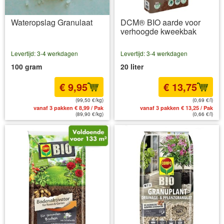
Wateropslag Granulaat
DCM® BIO aarde voor
verhoogde kweekbak
Levertijd: 3-4 werkdagen
Levertijd: 3-4 werkdagen
100 gram
20 liter
€ 9,95
€ 13,75
(99,50 €/kg)
(0,69 €/l)
vanaf 3 pakken € 8,99 / Pak
vanaf 3 pakken € 13,25 / Pak
(89,90 €/kg)
(0,66 €/l)