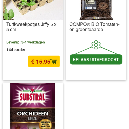
Turfkweekpotjes Jiffy 5 x
COMPO® BIO Tomaten-
5 cm
en groenteaarde
Levertijd: 3-4 werkdagen
144 stuks
€ 15,95
incl BTW
excl. Verzendkosten
incl BTW
excl. Verzendkosten