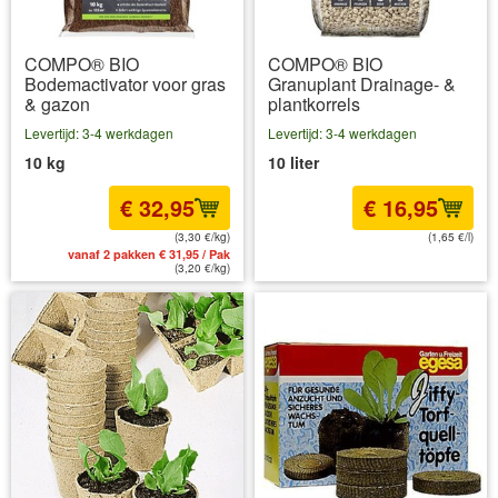
COMPO® BIO
COMPO® BIO
Bodemactivator voor gras
Granuplant Drainage- &
& gazon
plantkorrels
Levertijd: 3-4 werkdagen
Levertijd: 3-4 werkdagen
10 kg
10 liter
€ 32,95
€ 16,95
(3,30 €/kg)
(1,65 €/l)
vanaf 2 pakken € 31,95 / Pak
incl BTW
excl. Verzendkosten
(3,20 €/kg)