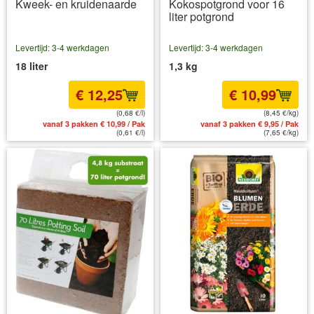
Kweek- en kruidenaarde
Kokospotgrond voor 16
liter potgrond
Levertijd: 3-4 werkdagen
Levertijd: 3-4 werkdagen
18 liter
1,3 kg
€ 12,25
€ 10,99
(0,68 €/l)
(8,45 €/kg)
vanaf 3 pakken € 10,99 / Pak
vanaf 3 pakken € 9,95 / Pak
(0,61 €/l)
(7,65 €/kg)