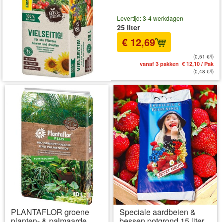
Levertijd: 3-4 werkdagen
25 liter
€ 12,69
(0,51 €/l)
vanaf 3 pakken € 12,10 / Pak
(0,48 €/l)
PLANTAFLOR groene
Speciale aardbeien &
planten- & palmaarde
bessen potgrond 15 liter