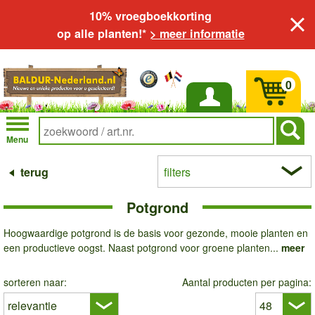
10% vroegboekkorting
op alle planten!*
> meer informatie
0
Inloggen
Menu
terug
filters
Potgrond
Hoogwaardige potgrond is de basis voor gezonde, mooie planten en
een productieve oogst. Naast potgrond voor groene planten...
meer
sorteren naar:
Aantal producten per pagina: