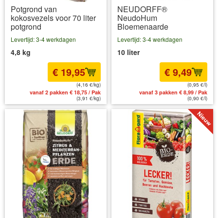
Potgrond van
NEUDORFF®
kokosvezels voor 70 liter
NeudoHum
potgrond
Bloemenaarde
Levertijd: 3-4 werkdagen
Levertijd: 3-4 werkdagen
4,8 kg
10 liter
€ 19,95
€ 9,49
(4,16 €/kg)
(0,95 €/l)
vanaf 2 pakken € 18,75 / Pak
vanaf 3 pakken € 8,99 / Pak
(3,91 €/kg)
(0,90 €/l)