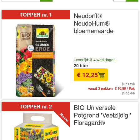
TOPPER nr. 1
Neudorff®
NeudoHum®
bloemenaarde
Levertijd: 3-4 werkdagen
20 liter
€ 12,25
(0,61 €/l)
vanaf 3 pakken € 10,99 / Pak
(0,55 €/l)
TOPPER nr. 2
BIO Universele
Potgrond 'Veelzijdig!'
Floragard®