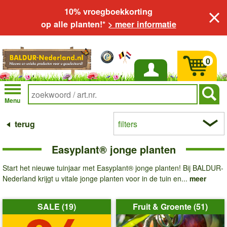
10% vroegboekkorting
op alle planten!*
> meer informatie
0
Inloggen
Menu
terug
filters
Easyplant® jonge planten
Start het nieuwe tuinjaar met Easyplant® jonge planten! Bij BALDUR-
Nederland krijgt u vitale jonge planten voor in de tuin en...
meer
SALE (19)
Fruit & Groente (51)