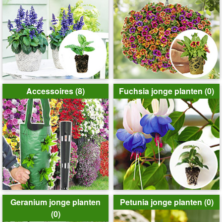
Accessoires (8)
Fuchsia jonge planten (0)
Geranium jonge planten
Petunia jonge planten (0)
(0)