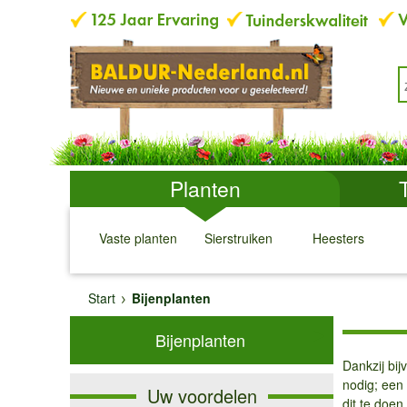
Planten
Vaste planten
Sierstruiken
Heesters
↓
↓
↓
↓
Start
Bijenplanten
Bijenplanten
Dankzij bij
nodig; een
Uw voordelen
dit te doe