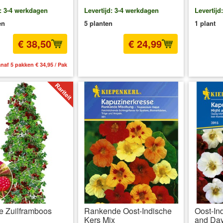
d: 3-4 werkdagen
Levertijd: 3-4 werkdagen
Levertijd
en
5 planten
1 plant
€ 38,50
€ 24,99
naf 5 pakken € 34,95 / Pak
incl BTW
excl. Verzendkosten
inc
e Zuilframboos
Rankende Oost-Indische
Oost-In
Kers Mix
and Day