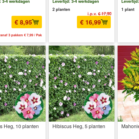
d: 3-4 werkdagen
Levertijd: 3-4 werkdagen
Levertijd
2 planten
1 plant
i.p.v.
€ 17,90
€ 8,95
€ 16,99
anaf 3 pakken € 7,99 / Pak
incl BTW
excl. Verzendkosten
inc
s Heg, 10 planten
Hibiscus Heg, 5 planten
Mahoni