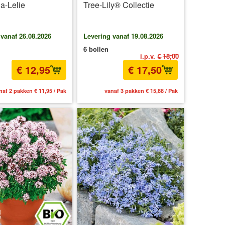
a-Lelie
Tree-Lily® Collectie
 vanaf 26.08.2026
Levering vanaf 19.08.2026
6 bollen
i.p.v.
€ 18,00
€ 12,95
€ 17,50
naf 2 pakken € 11,95 / Pak
vanaf 3 pakken € 15,88 / Pak