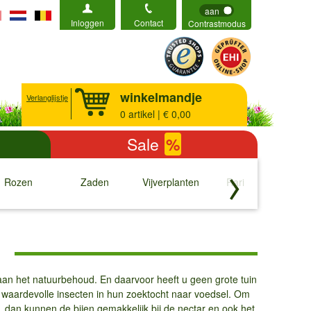
aan
Inloggen
Contact
Contrastmodus
winkelmandje
Verlanglijstje
0
artikel | € 0,00
Sale
%
Rozen
Zaden
Vijverplanten
Rariteiten
b
↓
↓
↓
↓
n
n aan het natuurbehoud. En daarvoor heeft u geen grote tuin
e waardevolle insecten in hun zoektocht naar voedsel. Om
dan kunnen de bijen gemakkelijk bij de nectar en ook het