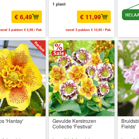
1 plant
€ 6,49
€ 11,99
anaf 3 pakken € 5,99 / Pak
vanaf 3 pakken € 10,95 / Pak
inc
os 'Hantay'
Gevulde Kerstrozen
Bruidsb
Collectie 'Festival'
Fields'