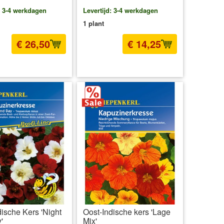
: 3-4 werkdagen
Levertijd: 3-4 werkdagen
1 plant
€ 26,50
€ 14,25
l BTW
excl. Verzendkosten
incl BTW
excl. Verzendkosten
dische Kers 'Night
Oost-Indische kers 'Lage
'
Mix'