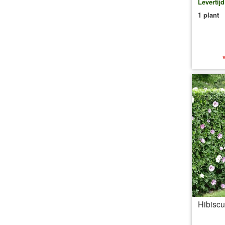
Levertij
1 plant
v
Hibiscu