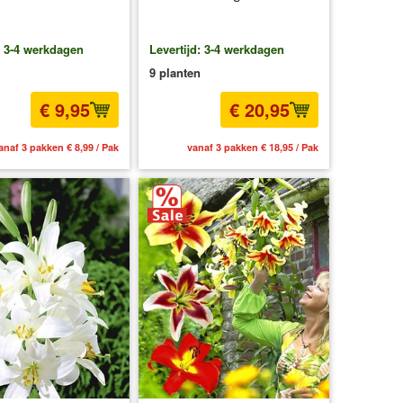
: 3-4 werkdagen
Levertijd: 3-4 werkdagen
9 planten
€ 9,95
€ 20,95
anaf 3 pakken € 8,99 / Pak
vanaf 3 pakken € 18,95 / Pak