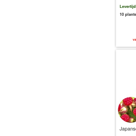
Levertij
10 plant
va
Japans