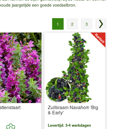
 koude jaargetijde een goede voedselbron.
1
2
3
Volgende pagi
ttenstaart
Zuilbraam Navaho® 'Big
& Early'
Levertijd: 3-4 werkdagen