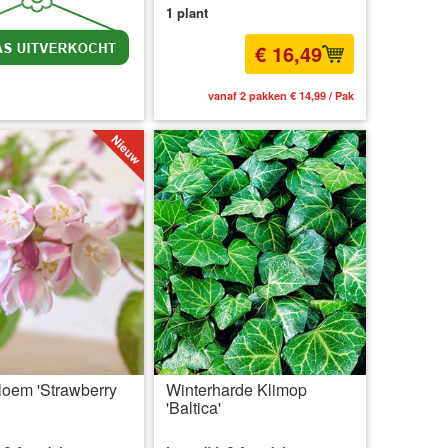
1 plant
€ 16,49
l BTW
excl. Verzendkosten
vanaf 2 pakken € 14,99 / Pak
loem 'Strawberry
Winterharde Klimop
'Baltica'