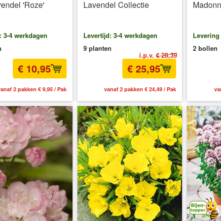
endel 'Roze'
Lavendel Collectie
Madonn
d: 3-4 werkdagen
Levertijd: 3-4 werkdagen
Levering
n
9 planten
2 bollen
i.p.v.
€ 28,39
€ 10,95
€ 25,95
anaf 2 pakken € 9,95 / Pak
vanaf 2 pakken € 24,49 / Pak
va