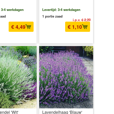
: 3-4 werkdagen
Levertijd: 3-4 werkdagen
zaad
1 portie zaad
i.p.v.
€ 2,20
€ 4,49
€ 1,10
l BTW
excl. Verzendkosten
incl BTW
excl. Verzendkosten
endel 'Wit'
Lavendelhaag 'Blauw'