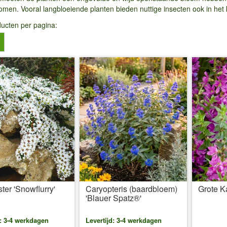
komen. Vooral langbloeiende planten bieden nuttige insecten ook in het
ducten per pagina:
ter 'Snowflurry'
Caryopteris (baardbloem)
Grote Ka
'Blauer Spatz®'
d: 3-4 werkdagen
Levertijd: 3-4 werkdagen