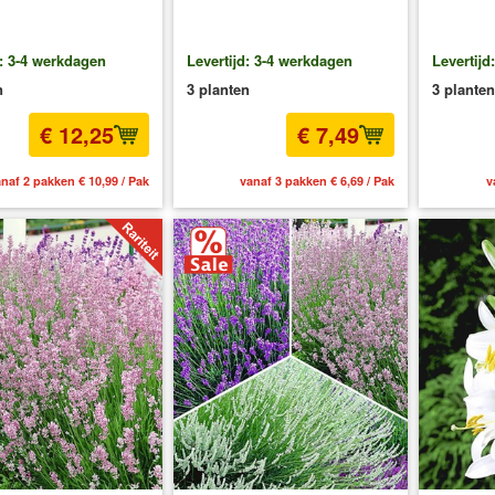
d: 3-4 werkdagen
Levertijd: 3-4 werkdagen
Levertijd
n
3 planten
3 planten
€ 12,25
€ 7,49
naf 2 pakken € 10,99 / Pak
vanaf 3 pakken € 6,69 / Pak
v