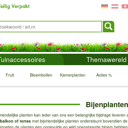
Tuinaccessoires
Themawereld
Fruit
Bloembollen
Kamerplanten
Acties %
↓
↓
↓
↓
Bijenplante
vriendelijke planten kan ieder van ons een belangrijke bijdrage levere
balkon of terras
met bijvriendelijke planten ondersteunt bovendien d
n moeten de planten een ongevulde en wijd openstaande bloem hebben, 