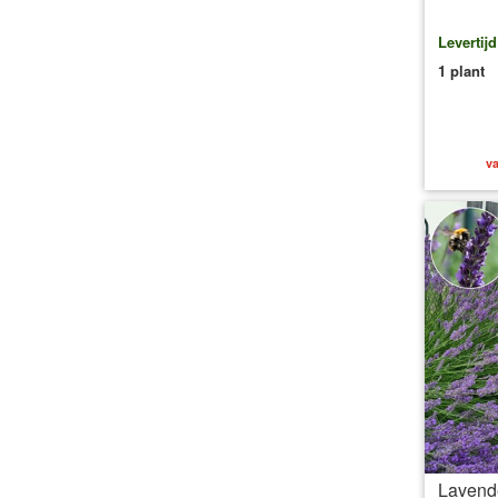
Levertij
1 plant
va
Lavend