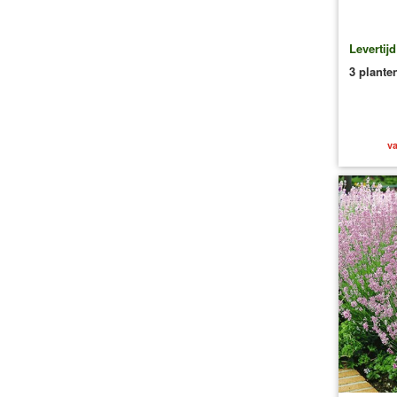
Levertij
3 plante
va