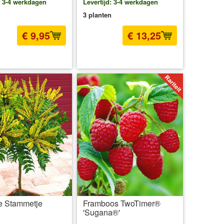
: 3-4 werkdagen
Levertijd: 3-4 werkdagen
3 planten
€ 9,95
€ 13,25
l BTW
excl. Verzendkosten
incl BTW
excl. Verzendkosten
e Stammetje
Framboos TwoTimer®
'Sugana®'