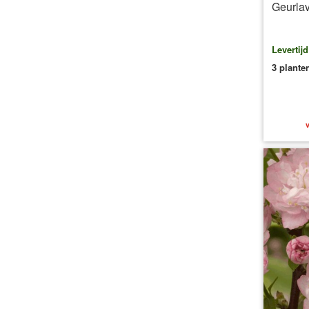
Geurlav
Levertij
3 plante
v