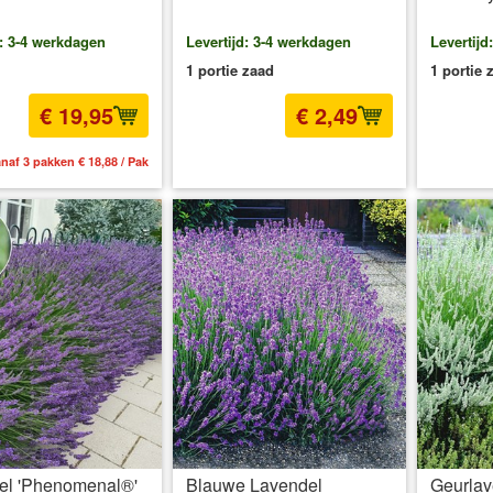
d: 3-4 werkdagen
Levertijd: 3-4 werkdagen
Levertijd
1 portie zaad
1 portie 
€ 19,95
€ 2,49
naf 3 pakken € 18,88 / Pak
incl BTW
excl. Verzendkosten
inc
el 'Phenomenal®'
Blauwe Lavendel
Geurlav